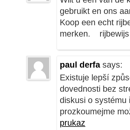
gebruikt en ons a
Koop een echt rijbe
merken. rijbewij
paul derfa
says:
Existuje lepší způs
dovednosti bez str
diskusi o systému 
prozkoumejme mož
prukaz