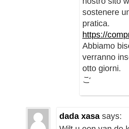
nostro sito 
sostenere u
pratica.
https://comp
Abbiamo biso
verranno inse
otto giorni.
ご
dada xasa
says:
Wilt u een van de k