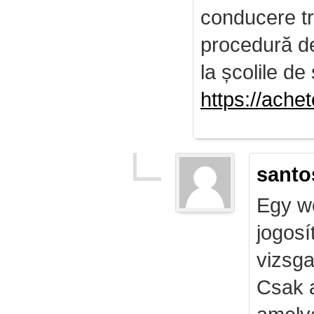
conducere tr
procedură de 
la școlile de 
https://ach
santo
Egy we
jogosí
vizsga
Csak 