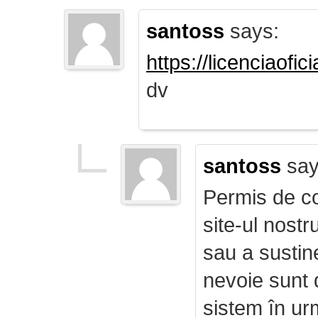
santoss
says:
https://licenciaofi
dv
santoss
say
Permis de co
site-ul nost
sau a sustin
nevoie sunt d
sistem în ur