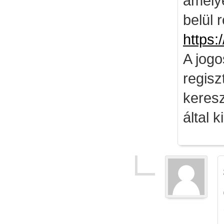
amely
belül 
https:
A jog
regisz
keresz
által k