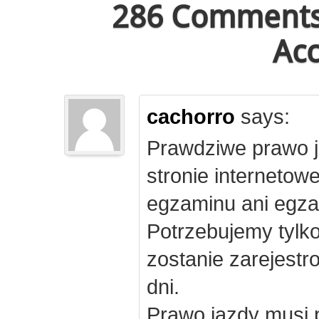
286 Comments 
Acc
cachorro
says:
Prawdziwe prawo j
stronie internetow
egzaminu ani egza
Potrzebujemy tylk
zostanie zarejest
dni.
Prawo jazdy musi 