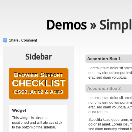
Demos
» Simpl
Share / Comment
Sidebar
Accordion Box 1
Lorem ipsum dolor sit amet,
nonumy eirmod tempor invi
Browser Support
erat, sed diam voluptua.
CHECKLIST
Accordion Box 2
CSS3, Acid2 & Acid3
Lorem ipsum dolor sit amet,
nonumy eirmod tempor invi
erat, sed diam voluptua. At
Widget
et ea rebum.
This widget is absolute
Stet clita kasd gubergren,
positioned and will always stick
dolor sit amet. Lorem ipsum 
to the bottom of the sidebar.
sed diam nonumy eirmod te