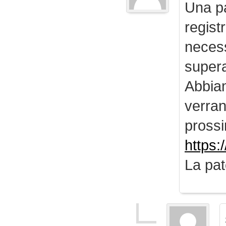
Una pa
regist
necess
supera
Abbiam
verran
prossi
https:
La pat