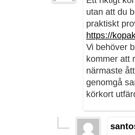
utan att du b
praktiskt pro
https://kopa
Vi behöver b
kommer att r
närmaste ått
genomgå sam
körkort utf
santo