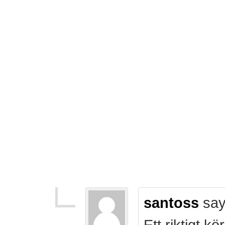
santoss
say
Ett riktigt k