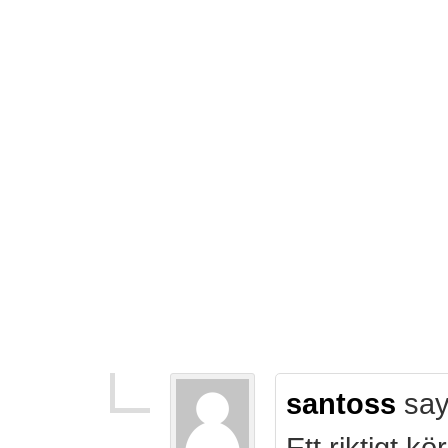
santoss
say
Ett riktigt k