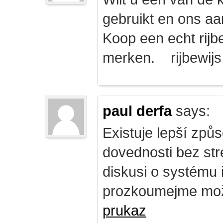
gebruikt en ons a
Koop een echt rijbe
merken. rijbewij
paul derfa
says:
Existuje lepší způs
dovednosti bez str
diskusi o systému 
prozkoumejme mož
prukaz