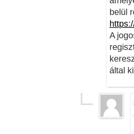
amely
belül 
https:
A jog
regisz
keresz
által k