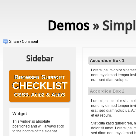
Demos
» Simpl
Share / Comment
Sidebar
Accordion Box 1
Lorem ipsum dolor sit amet,
nonumy eirmod tempor invi
Browser Support
erat, sed diam voluptua.
CHECKLIST
Accordion Box 2
CSS3, Acid2 & Acid3
Lorem ipsum dolor sit amet,
nonumy eirmod tempor invi
erat, sed diam voluptua. At
Widget
et ea rebum.
This widget is absolute
Stet clita kasd gubergren,
positioned and will always stick
dolor sit amet. Lorem ipsum 
to the bottom of the sidebar.
sed diam nonumy eirmod te