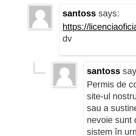
santoss
says:
https://licenciaofi
dv
santoss
say
Permis de co
site-ul nost
sau a sustin
nevoie sunt d
sistem în ur