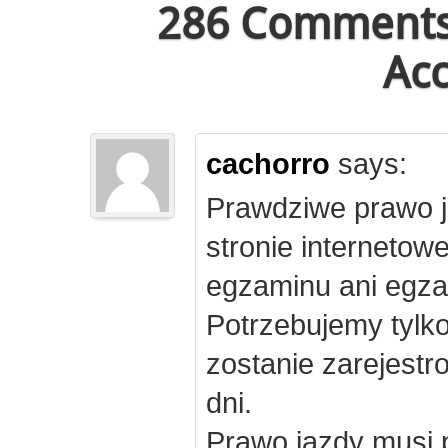
286 Comments 
Acc
cachorro
says:
Prawdziwe prawo j
stronie internetow
egzaminu ani egza
Potrzebujemy tylk
zostanie zarejest
dni.
Prawo jazdy musi 