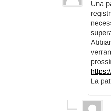
Una pa
regist
necess
supera
Abbiam
verran
prossi
https:
La pat