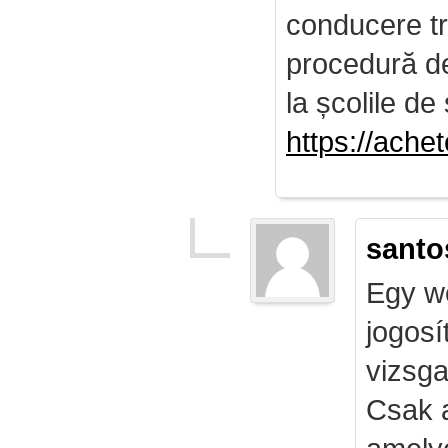
conducere tr
procedură de 
la școlile de 
https://ach
santo
Egy we
jogosí
vizsga
Csak 