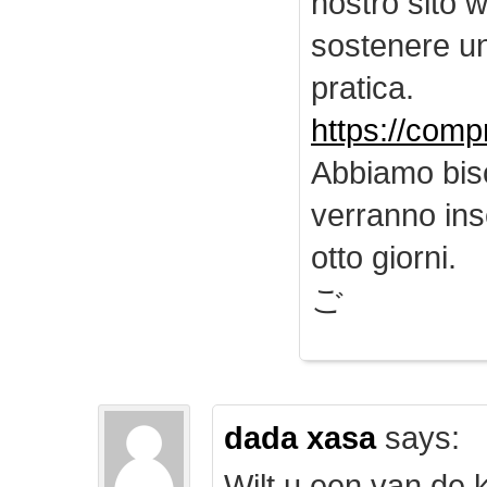
nostro sito 
sostenere u
pratica.
https://comp
Abbiamo biso
verranno inse
otto giorni.
ご
dada xasa
says:
Wilt u een van de k