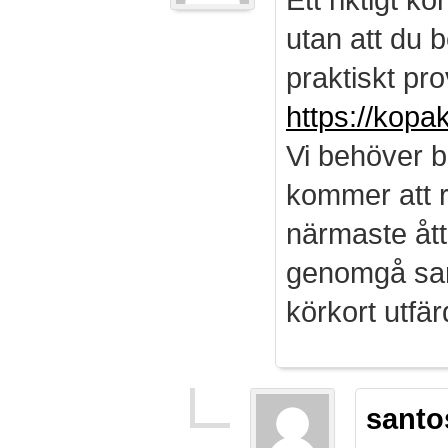
utan att du b
praktiskt pro
https://kopa
Vi behöver b
kommer att r
närmaste ått
genomgå sam
körkort utf
santo