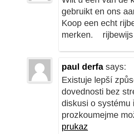
gebruikt en ons a
Koop een echt rijbe
merken. rijbewij
paul derfa
says:
Existuje lepší způs
dovednosti bez str
diskusi o systému 
prozkoumejme mož
prukaz