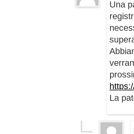
Una pa
regist
necess
supera
Abbiam
verran
prossi
https:
La pat