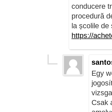
conducere tr
procedură de 
la școlile de 
https://ach
santo
Egy we
jogosí
vizsga
Csak 