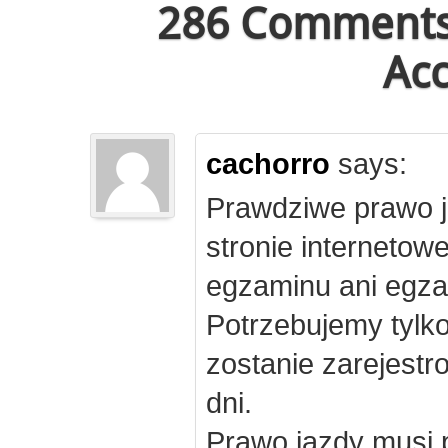
286 Comments 
Acc
cachorro
says:
Prawdziwe prawo j
stronie internetow
egzaminu ani egza
Potrzebujemy tylk
zostanie zarejest
dni.
Prawo jazdy musi 