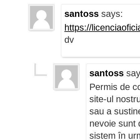
santoss
says:
https://licenciaofi
dv
santoss
say
Permis de co
site-ul nost
sau a sustin
nevoie sunt d
sistem în ur