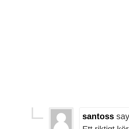
santoss
say
Ett riktigt k