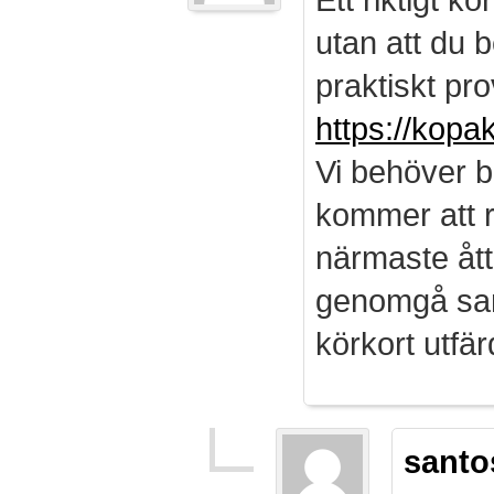
utan att du b
praktiskt pro
https://kopa
Vi behöver b
kommer att r
närmaste ått
genomgå sam
körkort utf
santo