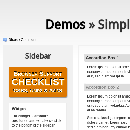
Demos
» Simpl
Share / Comment
Sidebar
Accordion Box 1
Lorem ipsum dolor sit amet,
nonumy eirmod tempor invi
Browser Support
erat, sed diam voluptua.
CHECKLIST
Accordion Box 2
CSS3, Acid2 & Acid3
Lorem ipsum dolor sit amet,
nonumy eirmod tempor invi
erat, sed diam voluptua. At
Widget
et ea rebum.
This widget is absolute
Stet clita kasd gubergren,
positioned and will always stick
dolor sit amet. Lorem ipsum 
to the bottom of the sidebar.
sed diam nonumy eirmod te