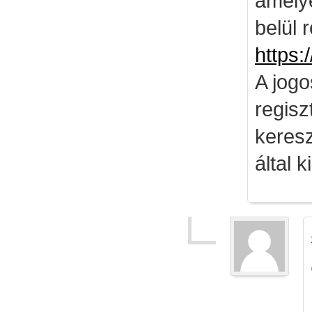
amely
belül 
https:
A jog
regisz
keresz
által k