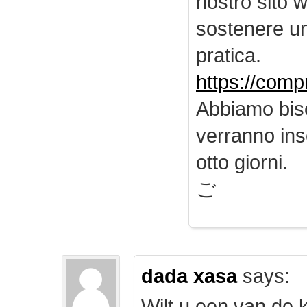
nostro sito 
sostenere u
pratica.
https://comp
Abbiamo biso
verranno inse
otto giorni.
ご
dada xasa
says:
Wilt u een van de k