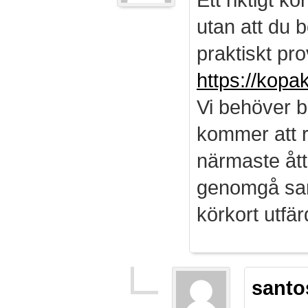
utan att du b
praktiskt pro
https://kopa
Vi behöver b
kommer att r
närmaste ått
genomgå sam
körkort utf
santo