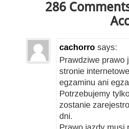
286 Comments 
Acc
cachorro
says:
Prawdziwe prawo j
stronie internetow
egzaminu ani egza
Potrzebujemy tylk
zostanie zarejest
dni.
Prawo jazdy musi 