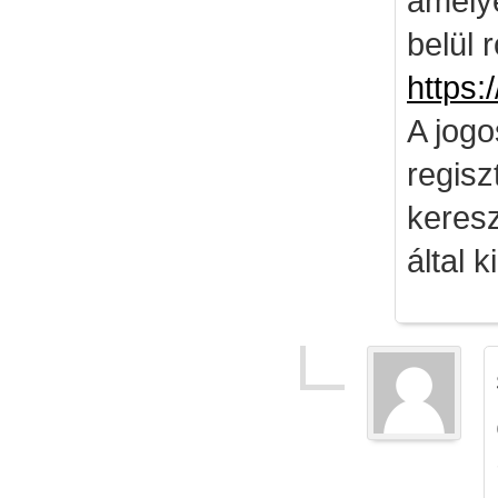
amely
belül 
https:
A jog
regisz
keresz
által k