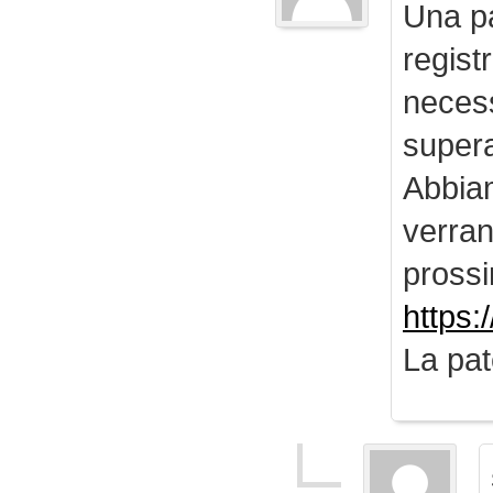
Una pa
regist
necess
supera
Abbiam
verran
prossi
https:
La pat