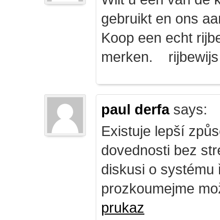
gebruikt en ons a
Koop een echt rijbe
merken. rijbewij
paul derfa
says:
Existuje lepší způs
dovednosti bez str
diskusi o systému 
prozkoumejme mož
prukaz