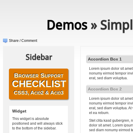
Demos
» Simpl
Share / Comment
Sidebar
Accordion Box 1
Lorem ipsum dolor sit amet,
nonumy eirmod tempor invi
Browser Support
erat, sed diam voluptua.
CHECKLIST
Accordion Box 2
CSS3, Acid2 & Acid3
Lorem ipsum dolor sit amet,
nonumy eirmod tempor invi
erat, sed diam voluptua. At
Widget
et ea rebum.
This widget is absolute
Stet clita kasd gubergren,
positioned and will always stick
dolor sit amet. Lorem ipsum 
to the bottom of the sidebar.
sed diam nonumy eirmod te