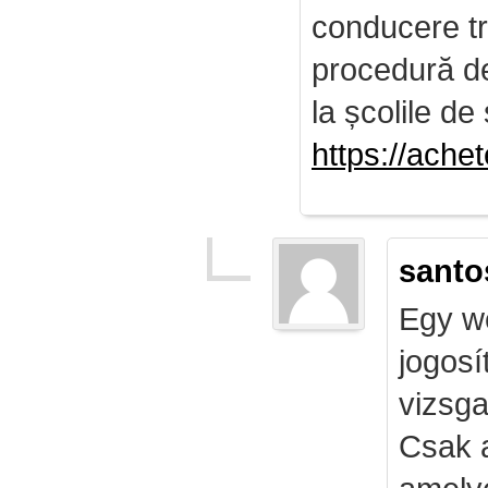
conducere tr
procedură de 
la școlile de 
https://ach
santo
Egy we
jogosí
vizsga
Csak 