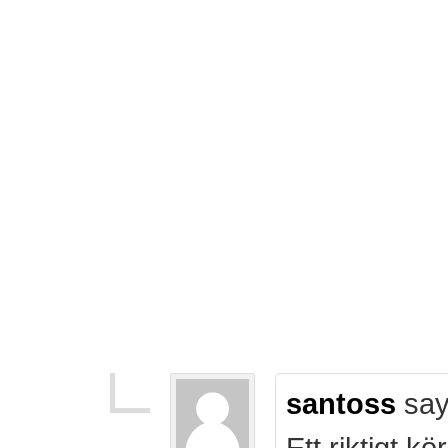
santoss
say
Ett riktigt k