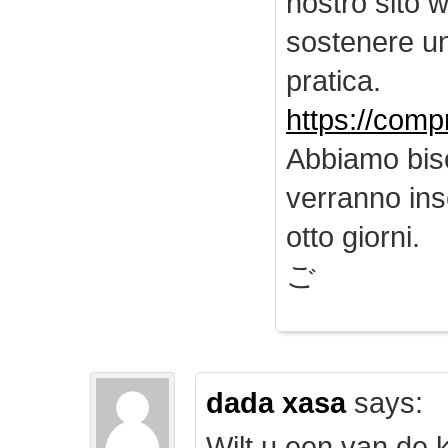
nostro sito 
sostenere u
pratica.
https://comp
Abbiamo biso
verranno inse
otto giorni.
ご
dada xasa
says:
Wilt u een van de k