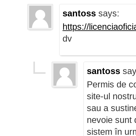
santoss
says:
https://licenciaofi
dv
santoss
say
Permis de co
site-ul nost
sau a sustin
nevoie sunt d
sistem în ur