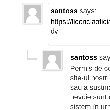
santoss
says:
https://licenciaofi
dv
santoss
say
Permis de co
site-ul nost
sau a sustin
nevoie sunt d
sistem în ur