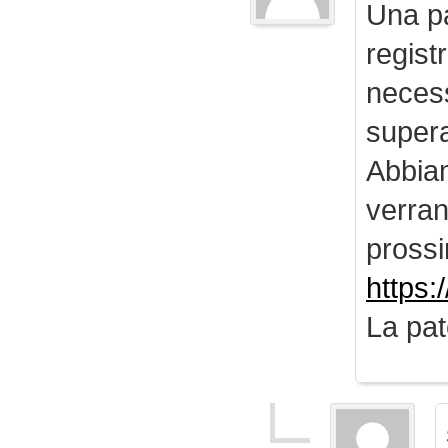
Una pa
regist
necess
supera
Abbiam
verran
prossi
https:
La pat