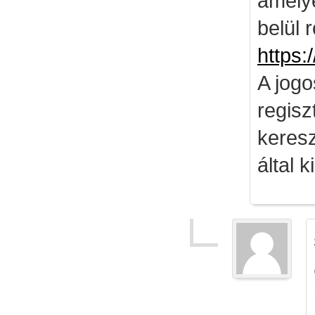
amely
belül 
https:
A jog
regisz
keresz
által k