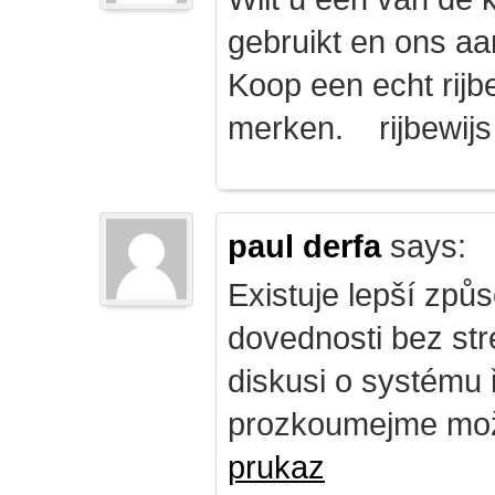
gebruikt en ons a
Koop een echt rijbe
merken. rijbewij
paul derfa
says:
Existuje lepší způs
dovednosti bez str
diskusi o systému 
prozkoumejme mož
prukaz