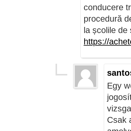
conducere tr
procedură de 
la școlile de 
https://ach
santo
Egy we
jogosí
vizsga
Csak 