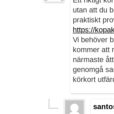
utan att du b
praktiskt pro
https://kopa
Vi behöver b
kommer att r
närmaste ått
genomgå sam
körkort utf
santo