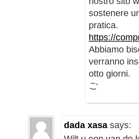
nostro sito 
sostenere u
pratica.
https://comp
Abbiamo biso
verranno inse
otto giorni.
ご
dada xasa
says:
Wilt u een van de k