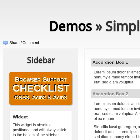
Demos
» Simpl
Share / Comment
Sidebar
Accordion Box 1
Lorem ipsum dolor sit amet,
nonumy eirmod tempor invi
Browser Support
erat, sed diam voluptua.
CHECKLIST
Accordion Box 2
CSS3, Acid2 & Acid3
Lorem ipsum dolor sit amet,
nonumy eirmod tempor invi
erat, sed diam voluptua. At
Widget
et ea rebum.
This widget is absolute
Stet clita kasd gubergren,
positioned and will always stick
dolor sit amet. Lorem ipsum 
to the bottom of the sidebar.
sed diam nonumy eirmod te