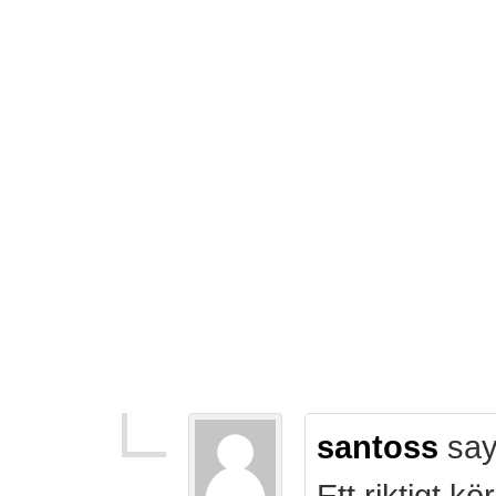
santoss
say
Ett riktigt k