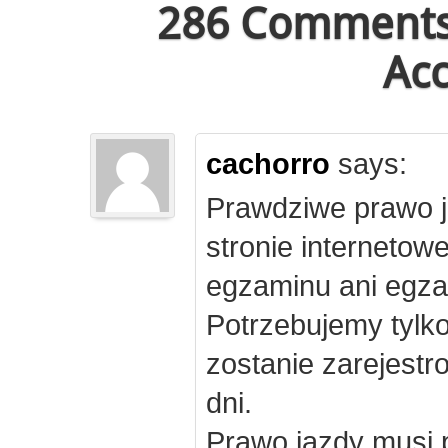
286 Comments 
Acc
cachorro
says:
Prawdziwe prawo j
stronie internetow
egzaminu ani egza
Potrzebujemy tylk
zostanie zarejest
dni.
Prawo jazdy musi 