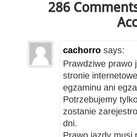
286 Comments 
Acc
cachorro
says:
Prawdziwe prawo j
stronie internetow
egzaminu ani egza
Potrzebujemy tylk
zostanie zarejest
dni.
Prawo jazdy musi 