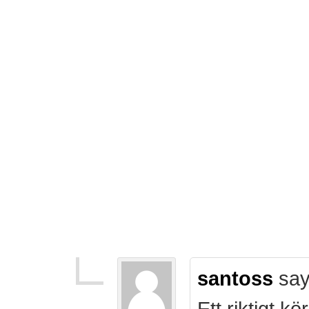
santoss
say
Ett riktigt k