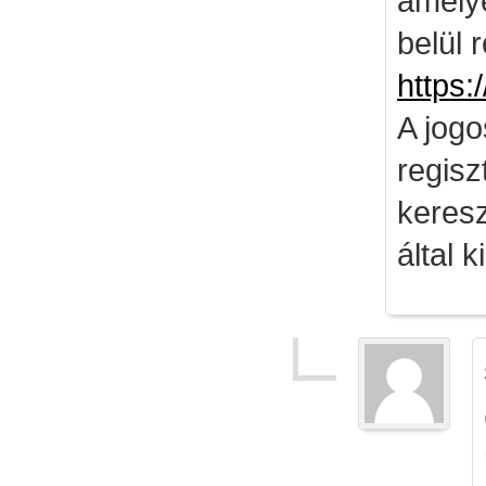
amely
belül 
https:
A jog
regisz
keresz
által k