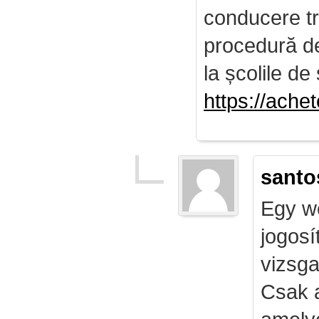
conducere tr
procedură de 
la școlile de 
https://ach
santo
Egy we
jogosí
vizsga
Csak 