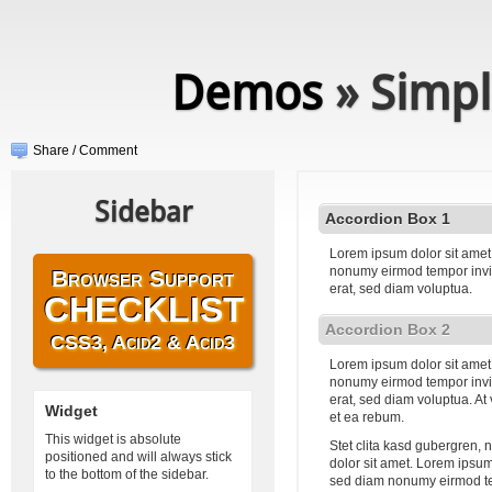
Demos
» Simpl
Share / Comment
Sidebar
Accordion Box 1
Lorem ipsum dolor sit amet,
nonumy eirmod tempor invi
Browser Support
erat, sed diam voluptua.
CHECKLIST
Accordion Box 2
CSS3, Acid2 & Acid3
Lorem ipsum dolor sit amet,
nonumy eirmod tempor invi
erat, sed diam voluptua. At
Widget
et ea rebum.
This widget is absolute
Stet clita kasd gubergren,
positioned and will always stick
dolor sit amet. Lorem ipsum 
to the bottom of the sidebar.
sed diam nonumy eirmod te