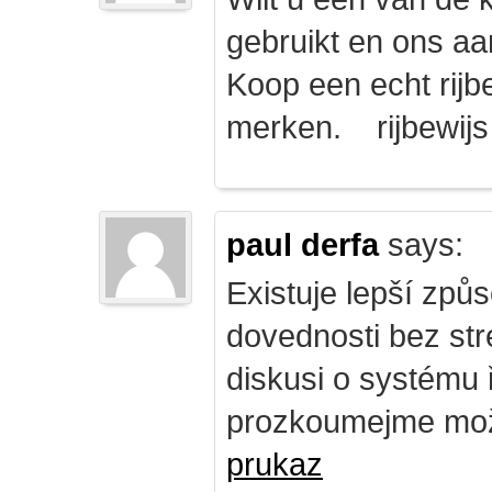
gebruikt en ons a
Koop een echt rijbe
merken. rijbewij
paul derfa
says:
Existuje lepší způs
dovednosti bez str
diskusi o systému 
prozkoumejme mož
prukaz