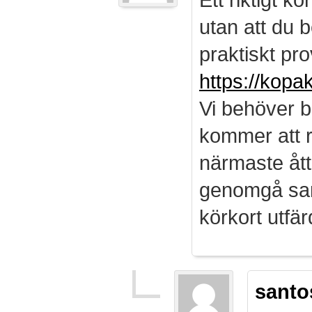
utan att du b
praktiskt pro
https://kopa
Vi behöver b
kommer att r
närmaste ått
genomgå sam
körkort utf
santo