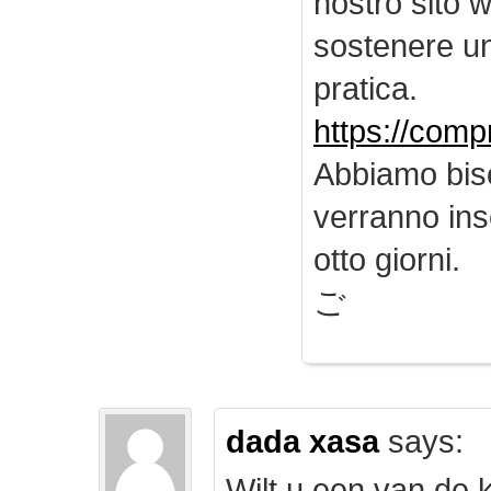
nostro sito 
sostenere u
pratica.
https://comp
Abbiamo biso
verranno inse
otto giorni.
ご
dada xasa
says:
Wilt u een van de k