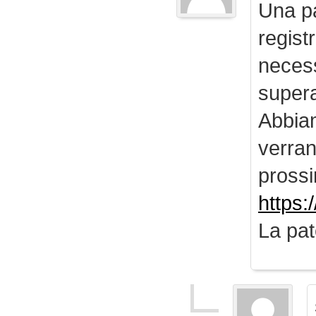
Una pa
regist
necess
supera
Abbiam
verran
prossi
https:
La pat