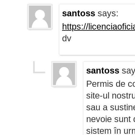
santoss
says:
https://licenciaofi
dv
santoss
say
Permis de co
site-ul nost
sau a sustin
nevoie sunt d
sistem în ur