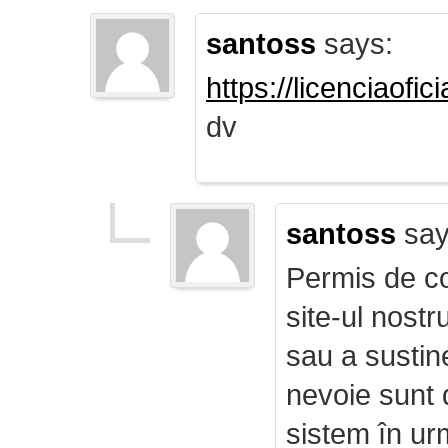
santoss
says:
https://licenciaofi
dv
santoss
say
Permis de co
site-ul nost
sau a sustin
nevoie sunt d
sistem în ur