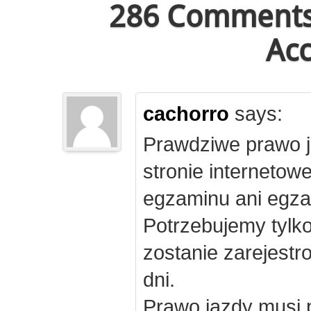
286 Comments 
Acc
cachorro
says:
Prawdziwe prawo j
stronie internetow
egzaminu ani egza
Potrzebujemy tylk
zostanie zarejest
dni.
Prawo jazdy musi 