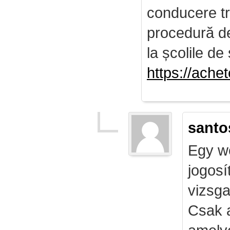
conducere tr
procedură de 
la școlile de 
https://ach
santo
Egy we
jogosí
vizsga
Csak 