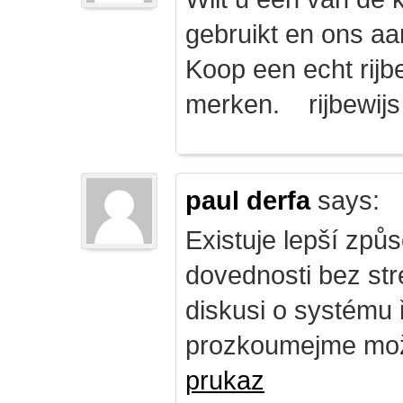
gebruikt en ons a
Koop een echt rijbe
merken. rijbewij
paul derfa
says:
Existuje lepší způs
dovednosti bez str
diskusi o systému 
prozkoumejme mož
prukaz