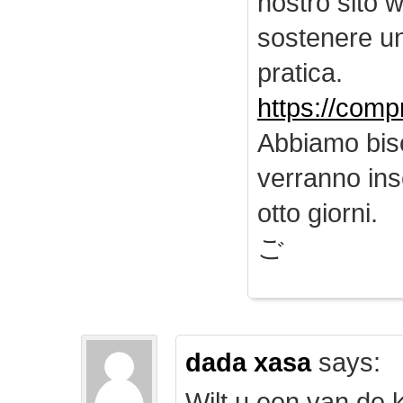
nostro sito 
sostenere u
pratica.
https://comp
Abbiamo biso
verranno inse
otto giorni.
ご
dada xasa
says:
Wilt u een van de k