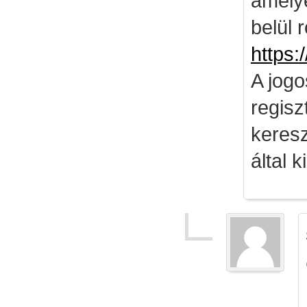
amely
belül 
https:
A jog
regisz
keresz
által k