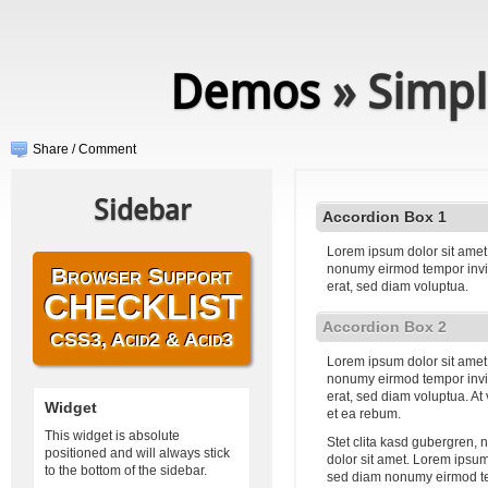
Demos
» Simpl
Share / Comment
Sidebar
Accordion Box 1
Lorem ipsum dolor sit amet,
nonumy eirmod tempor invi
Browser Support
erat, sed diam voluptua.
CHECKLIST
Accordion Box 2
CSS3, Acid2 & Acid3
Lorem ipsum dolor sit amet,
nonumy eirmod tempor invi
erat, sed diam voluptua. At
Widget
et ea rebum.
This widget is absolute
Stet clita kasd gubergren,
positioned and will always stick
dolor sit amet. Lorem ipsum 
to the bottom of the sidebar.
sed diam nonumy eirmod te