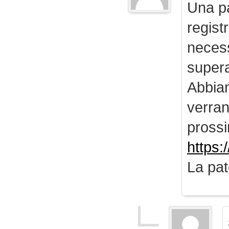
Una pa
regist
necess
supera
Abbiam
verran
prossi
https:
La pat