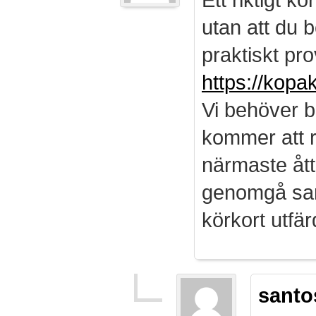
utan att du b
praktiskt pro
https://kopa
Vi behöver b
kommer att r
närmaste ått
genomgå sam
körkort utf
santo