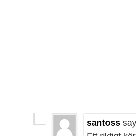
santoss
say
Ett riktigt k