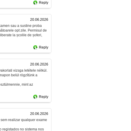
Reply
20.06.2026
 examen sau a sustine proba
rmătoarele opt zile. Permisul de
berate la școlile de șoferi,
Reply
20.06.2026
korlati vizsga letétele nélkül.
napon belül rögzítünk a
esztülmennie, mint az
Reply
20.06.2026
e sem realizar qualquer exame
o registados no sistema nos