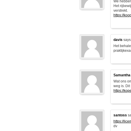
We hebben 
Het rijbew
verstrekt.
https://ko
davis
says
Het behale
praktijkexa
Samantha
Wat ons ond
weg is. Dit
https://kop
santoss
sa
https://lic
dv