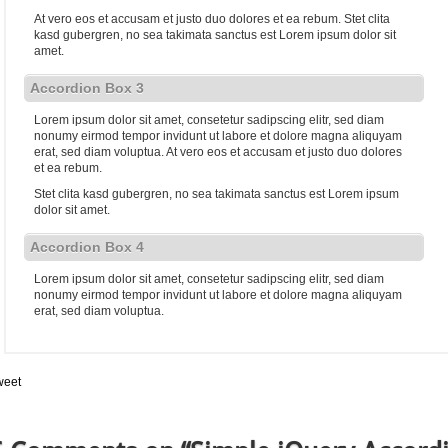
At vero eos et accusam et justo duo dolores et ea rebum. Stet clita
kasd gubergren, no sea takimata sanctus est Lorem ipsum dolor sit
amet.
Accordion Box 3
Lorem ipsum dolor sit amet, consetetur sadipscing elitr, sed diam
nonumy eirmod tempor invidunt ut labore et dolore magna aliquyam
erat, sed diam voluptua. At vero eos et accusam et justo duo dolores
et ea rebum.
Stet clita kasd gubergren, no sea takimata sanctus est Lorem ipsum
dolor sit amet.
Accordion Box 4
Lorem ipsum dolor sit amet, consetetur sadipscing elitr, sed diam
nonumy eirmod tempor invidunt ut labore et dolore magna aliquyam
erat, sed diam voluptua.
weet