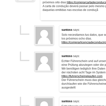
próximos oito dias
https://comprarcartadeconduc
A carta de condução deverá passar pelo mesmo 
daquelas emitidas nas escolas de conduçã
santoss
says:
Solo necesitamos tus datos, que s
los próximos ocho días.
https://comprarlicenciadeconducir
santoss
says:
Echter Führerschein und auf unsere
eine Prüfung abzulegen oder die 
Wir benötigen lediglich Ihre Date
der nächsten acht Tage im System
https://fuhrerscheinekaufen.com
Der Führerschein muss das gleich
durchlaufen wie die Führerscheine
ausgestellt
santoss
says: