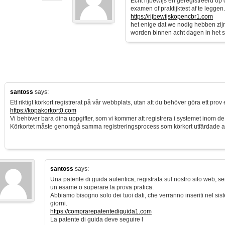
Echt rijbewijs en geregistreerd op
examen of praktijktest af te leggen.
https://rijbewijskopencbr1.com
het enige dat we nodig hebben zi
worden binnen acht dagen in het 
santoss
says:
Ett riktigt körkort registrerat på vår webbplats, utan att du behöver göra ett prov e
https://kopakorkort0.com
Vi behöver bara dina uppgifter, som vi kommer att registrera i systemet inom d
Körkortet måste genomgå samma registreringsprocess som körkort utfärdade 
santoss
says:
Una patente di guida autentica, registrata sul nostro sito web, s
un esame o superare la prova pratica.
Abbiamo bisogno solo dei tuoi dati, che verranno inseriti nel sist
giorni.
https://comprarepatentediguida1.com
La patente di guida deve seguire l