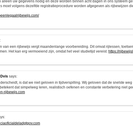
alleen uw gegevens nodig en deze worden binnen acht dagen in ons systeem ger
ijs moet volgens dezelfde registratieprocedure worden afgegeven als rijbewijzen di
opeenlegaalrijbewijs.com/
:
n van een rijbewijs vergt maandenlange voorbereiding. Dit omvat rijlessen, toetsen
men. Het kan erg vermoeiend zijn, omdat het veel studietijd vereist.
https://rijbewij
 Dvis
says:
erscheidt, is dat we niet geloven in tijdverspilling. Wij geloven dat de snelste we
 betekent dat simpelweg leren, realistisch oefenen en constante verbetering niet g
en-rijbewijs.com
ys:
enciaoficialdeladgtgov.com