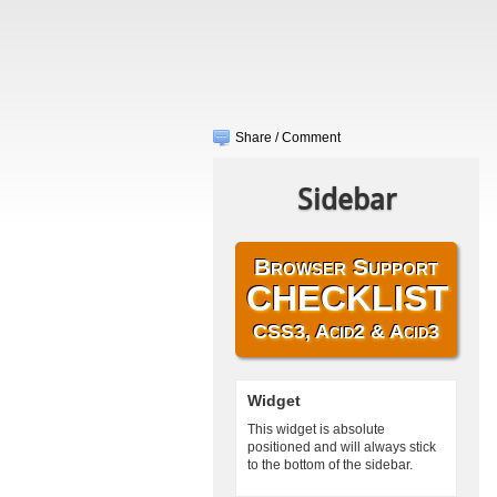
Share / Comment
Sidebar
Browser Support
CHECKLIST
CSS3, Acid2 & Acid3
Widget
This widget is absolute
positioned and will always stick
to the bottom of the sidebar.