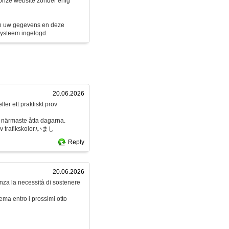
 onze website zonder enig
jn uw gegevens en deze
systeem ingelogd.
20.06.2026
ller ett praktiskt prov
e närmaste åtta dagarna.
av trafikskolor.いまし
Reply
20.06.2026
enza la necessità di sostenere
ema entro i prossimi otto