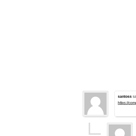
santoss
sa
https://co