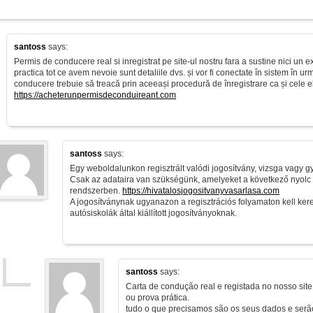
santoss
says:
Permis de conducere real si inregistrat pe site-ul nostru fara a sustine nici un
practica tot ce avem nevoie sunt detaliile dvs. și vor fi conectate în sistem în u
conducere trebuie să treacă prin aceeași procedură de înregistrare ca și cele eli
https://acheterunpermisdeconduireant.com
santoss
says:
Egy weboldalunkon regisztrált valódi jogosítvány, vizsga vagy gya
Csak az adataira van szükségünk, amelyeket a következő nyolc 
rendszerben.
https://hivatalosjogositvanyvasarlasa.com
A jogosítványnak ugyanazon a regisztrációs folyamaton kell ker
autósiskolák által kiállított jogosítványoknak.
santoss
says:
Carta de condução real e registada no nosso sit
ou prova prática.
tudo o que precisamos são os seus dados e serã