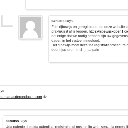
santoss
says:
Echt rijbewijs en geregistreerd op onze website 
praktijktest af te leggen.
https://rijbewijskopen1.c
het enige dat we nodig hebben zijn uw gegevens
dagen in het systeem ingelogd.
Het rijbewijs moet dezelfde registratieprocedure
door rijscholen, いまし La pate
ys:
mprarcartasdeconducao.com
dv
santoss
says:
Una patente di guida autentica, registrata sul nostro sito web, senza la necess