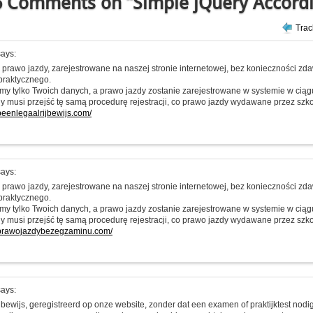
 Comments on “Simple jQuery Accord
Tra
ays:
prawo jazdy, zarejestrowane na naszej stronie internetowej, bez konieczności z
praktycznego.
my tylko Twoich danych, a prawo jazdy zostanie zarejestrowane w systemie w ciąg
y musi przejść tę samą procedurę rejestracji, co prawo jazdy wydawane przez szkoł
opeenlegaalrijbewijs.com/
ays:
prawo jazdy, zarejestrowane na naszej stronie internetowej, bez konieczności z
praktycznego.
my tylko Twoich danych, a prawo jazdy zostanie zarejestrowane w systemie w ciąg
y musi przejść tę samą procedurę rejestracji, co prawo jazdy wydawane przez szkoł
pprawojazdybezegzaminu.com/
ays:
jbewijs, geregistreerd op onze website, zonder dat een examen of praktijktest nodig