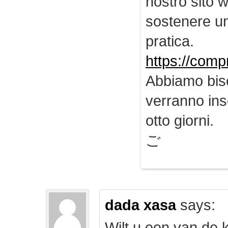
nostro sito 
sostenere u
pratica.
https://comp
Abbiamo biso
verranno inse
otto giorni.
ご
dada xasa
says:
Wilt u een van de k