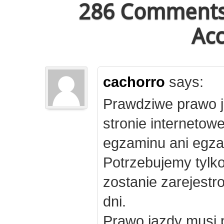
286 Comments 
Acc
cachorro
says:
Prawdziwe prawo j
stronie internetow
egzaminu ani egza
Potrzebujemy tylk
zostanie zarejest
dni.
Prawo jazdy musi 