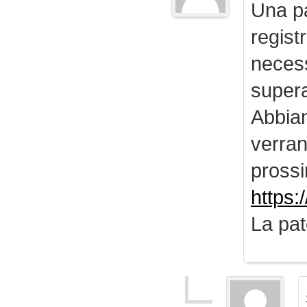
Una pa
regist
necess
supera
Abbiam
verran
prossi
https:
La pat