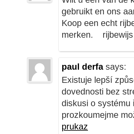
gebruikt en ons a
Koop een echt rijbe
merken. rijbewij
paul derfa
says:
Existuje lepší způs
dovednosti bez str
diskusi o systému 
prozkoumejme mož
prukaz