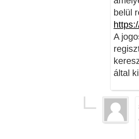
amely
belül 
https:
A jog
regisz
keresz
által k