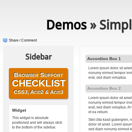
Demos
» Simpl
Share / Comment
Sidebar
Accordion Box 1
Lorem ipsum dolor sit amet,
nonumy eirmod tempor invi
Browser Support
erat, sed diam voluptua.
CHECKLIST
Accordion Box 2
CSS3, Acid2 & Acid3
Lorem ipsum dolor sit amet,
nonumy eirmod tempor invi
erat, sed diam voluptua. At
Widget
et ea rebum.
This widget is absolute
Stet clita kasd gubergren,
positioned and will always stick
dolor sit amet. Lorem ipsum 
to the bottom of the sidebar.
sed diam nonumy eirmod te