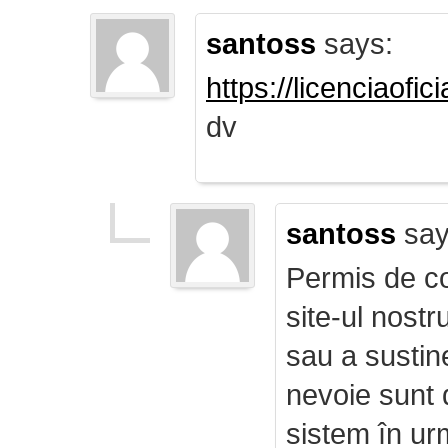
santoss
says:
https://licenciaofi
dv
santoss
say
Permis de co
site-ul nost
sau a sustin
nevoie sunt d
sistem în ur