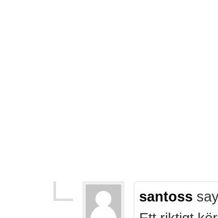
santoss
say
Ett riktigt k