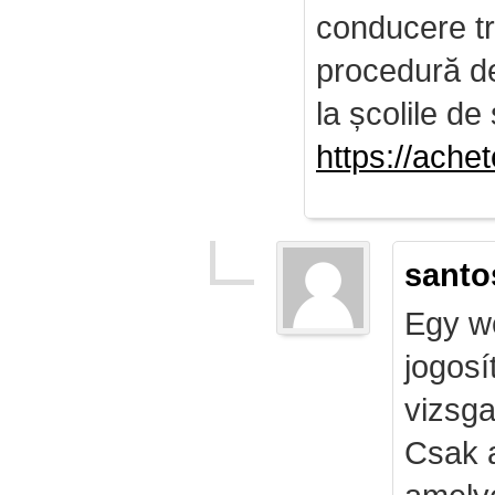
conducere tr
procedură de 
la școlile de 
https://ach
santo
Egy we
jogosí
vizsga
Csak 