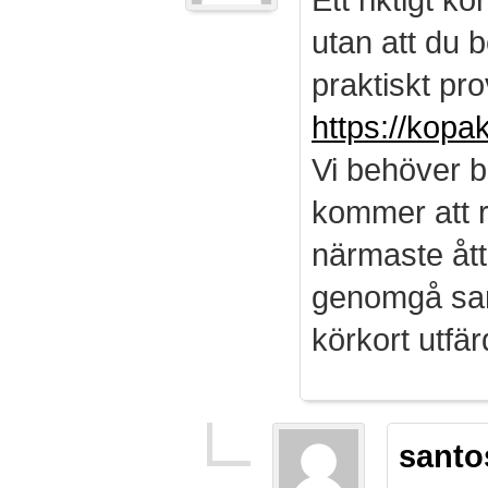
utan att du b
praktiskt pro
https://kopa
Vi behöver b
kommer att r
närmaste ått
genomgå sam
körkort utf
santo