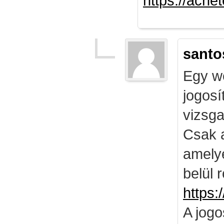
https://ach
santo
Egy we
jogosí
vizsga
Csak 
amely
belül 
https:
A jog