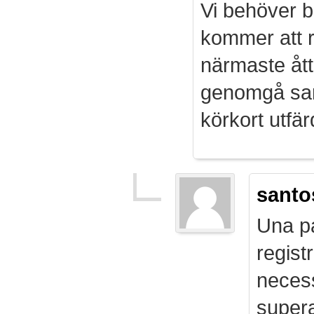
Vi behöver b
kommer att r
närmaste ått
genomgå sam
körkort utf
santo
Una pa
regist
necess
supera