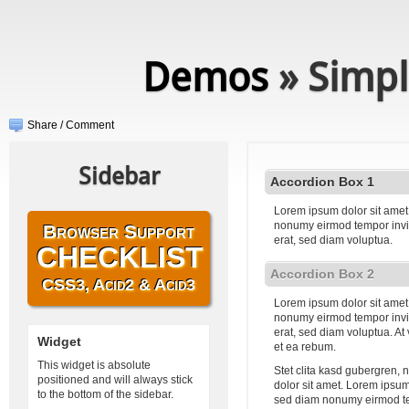
Demos
» Simpl
Share / Comment
Sidebar
Accordion Box 1
Lorem ipsum dolor sit amet,
nonumy eirmod tempor invi
Browser Support
erat, sed diam voluptua.
CHECKLIST
Accordion Box 2
CSS3, Acid2 & Acid3
Lorem ipsum dolor sit amet,
nonumy eirmod tempor invi
erat, sed diam voluptua. At
Widget
et ea rebum.
This widget is absolute
Stet clita kasd gubergren,
positioned and will always stick
dolor sit amet. Lorem ipsum 
to the bottom of the sidebar.
sed diam nonumy eirmod te