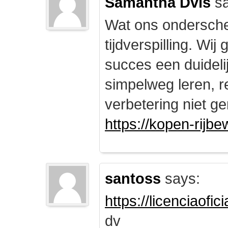
Samantha Dvis
sa
Wat ons onderschei
tijdverspilling. Wi
succes een duidelij
simpelweg leren, r
verbetering niet ge
https://kopen-rijbe
santoss
says:
https://licenciaofi
dv