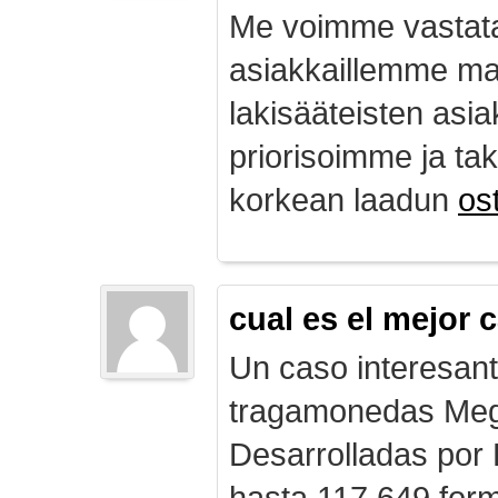
Me voimme vastata
asiakkaillemme ma
lakisääteisten asia
priorisoimme ja ta
korkean laadun
ost
cual es el mejor 
Un caso interesan
tragamonedas Me
Desarrolladas por
hasta 117,649 form