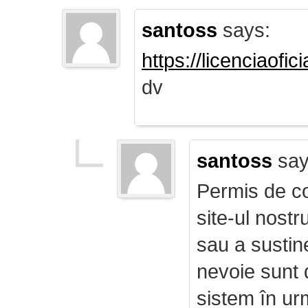
santoss
says:
https://licenciaofi
dv
santoss
say
Permis de co
site-ul nost
sau a sustin
nevoie sunt d
sistem în ur