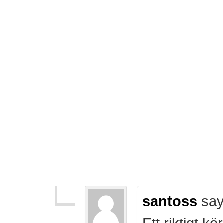
santoss
say
Ett riktigt k