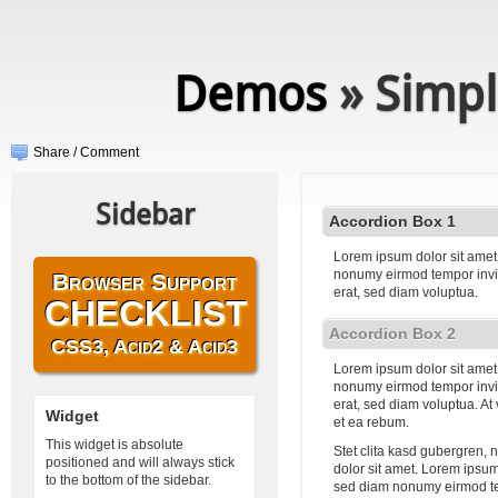
Demos
» Simpl
Share / Comment
Sidebar
Accordion Box 1
Lorem ipsum dolor sit amet,
nonumy eirmod tempor invi
Browser Support
erat, sed diam voluptua.
CHECKLIST
Accordion Box 2
CSS3, Acid2 & Acid3
Lorem ipsum dolor sit amet,
nonumy eirmod tempor invi
erat, sed diam voluptua. At
Widget
et ea rebum.
This widget is absolute
Stet clita kasd gubergren,
positioned and will always stick
dolor sit amet. Lorem ipsum 
to the bottom of the sidebar.
sed diam nonumy eirmod te