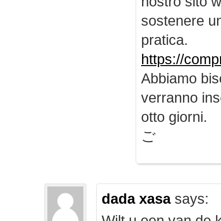
nostro sito 
sostenere u
pratica.
https://comp
Abbiamo biso
verranno inse
otto giorni.
ご
dada xasa
says:
Wilt u een van de k