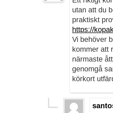
utan att du b
praktiskt pro
https://kopa
Vi behöver b
kommer att r
närmaste ått
genomgå sam
körkort utf
santo