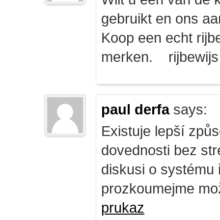
gebruikt en ons a
Koop een echt rijbe
merken. rijbewij
paul derfa
says:
Existuje lepší způs
dovednosti bez str
diskusi o systému 
prozkoumejme mož
prukaz