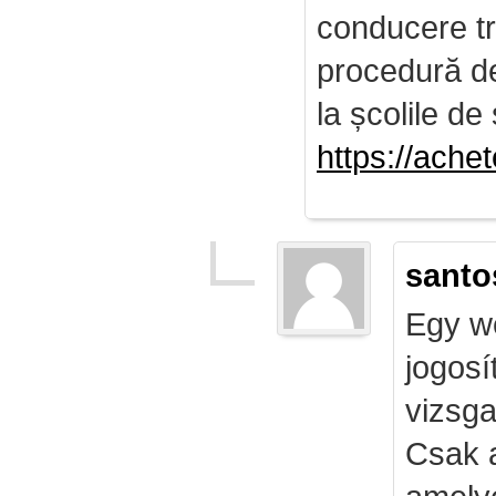
conducere tr
procedură de 
la școlile de 
https://ach
santo
Egy we
jogosí
vizsga
Csak 