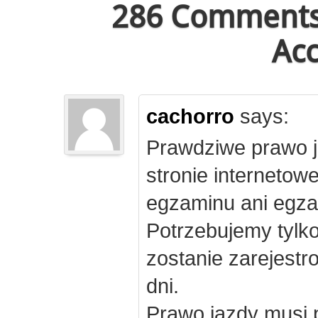
286 Comments 
Acc
cachorro
says:
Prawdziwe prawo j
stronie internetow
egzaminu ani egza
Potrzebujemy tylk
zostanie zarejest
dni.
Prawo jazdy musi 