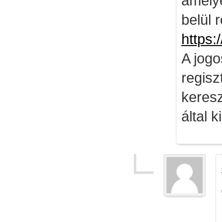
amely
belül 
https:
A jog
regisz
keresz
által k