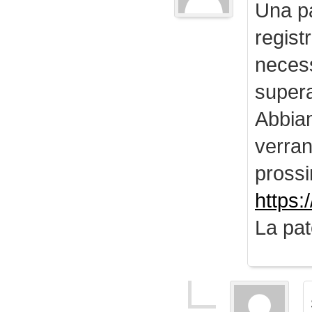
Una pa
regist
necess
supera
Abbiam
verran
prossi
https:
La pat