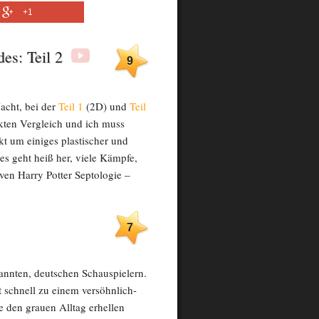
+1
des: Teil 2
9
acht, bei der
Teil 1
(2D) und
Teil
ekten Vergleich und ich muss
rkt um einiges plastischer und
r es geht heiß her, viele Kämpfe,
ven Harry Potter Septologie –
7
annten, deutschen Schauspielern.
 schnell zu einem versöhnlich-
 den grauen Alltag erhellen