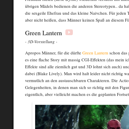
übrigen Mädels bedienen die anderen Stereotypen.. da ha
die sexgeile Ehefrau und das kleine Naivchen. Für jeden T
aber nicht heißen, dass Männer keinen Spaß an diesem F
Green Lantern
- 3D-Vorstellung -
Apropos Männer, für die dürfte
Green Lantern
schon das p
es eine flache Story mit massig CGI-Effekten (das mein ich
Effekte sind alle ziemlich gut und 3D lohnt sich auch) un
dabei (Blake Lively). Man wird halt leider nicht richtig w
vermutlich an den austauschbaren Charakteren. Die Action
Gelegenheiten, in denen man sich so richtig mit den Fig
eigentlich, aber vielleicht machen es die geplanten Fortse