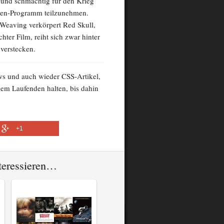
n und schmächtig für den Krieg
aten-Programm teilzunehmen.
Weaving verkörpert Red Skull,
hter Film, reiht sich zwar hinter
 verstecken.
ws und auch wieder CSS-Artikel,
 dem Laufenden halten, bis dahin
+1
nteressieren…