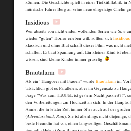
können. Die Geschichte spielt in einer Tiefkühlfabrik in 
mürrische Fahrer Berg an seine neue ehrgeizige Chefin ge
Insidious
Wer abseits von nicht enden wollenden Serien wie
Saw
u
wieder “guten” Horror erleben will, sollten sich
Insidious
klassisch und ohne Blut schafft dieser Film, was nicht me
schaffen: Er baut Spannung auf. Ein kleines Kind ist ebenf
wissen, sind kleine Kinder immer gruselig.
Brautalarm
Als ein “Hangover mit Frauen” wurde
Brautalarm
im Vorf
tatsächlich gibt es Parallelen, aber im Gegensatz zu Hango
Frage “Was zum TEUFEL ist gestern Nacht passiert?!”, 
den Vorbereitungen zur Hochzeit an sich. In der Hauptrol
Annie, die in letzter Zeit immer öfter auch auf der große
(
Adventureland
,
Paul
). Sie ist allerdings nicht diejenige, 
beste Freundin hat vor, einen langweiligen Geschäftsmann
Freundin Helen (Rose Byrne) wiederum versucht mit allen