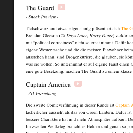
The Guard
- Sneak Preview -
Tiefschwarz und etwas eigensinnig präsentiert sich
The G
Brendan Gleeson (
28 Days Later
,
Harry Potter
) verkörper
mit “political correctness” nicht so ernst nimmt. Dafür k
eigene Westentasche und die die meisten Einwohner beim
ausstehen kann, sind Drogenkuriere, die glauben, sie kö
was sie wollen. So unternimmt er auf eigene Faust einen
eine gute Besetzung, machen The Guard zu einem klasse
Captain America
- 3D-Vorstellung -
Die zweite Comicverfilmung in dieser Runde ist
Captain 
lächerlicher aussieht als das von Green Lantern. Dafür is
bessere Charaktere hat und mehr Atmosphäre aufbaut. Der 
Im zweiten Weltkrieg braucht es Helden und genau so jem