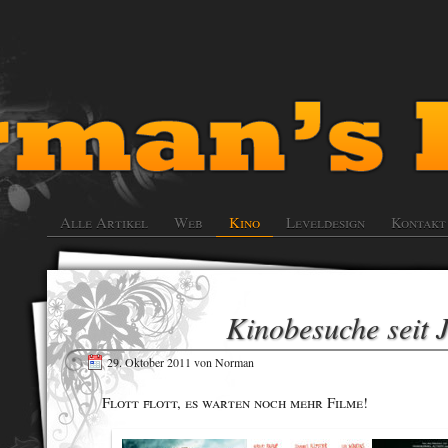
Alle Artikel
Web
Kino
Leveldesign
Kontakt
Kinobesuche seit J
29. Oktober 2011
von
Norman
Flott flott, es warten noch mehr Filme!