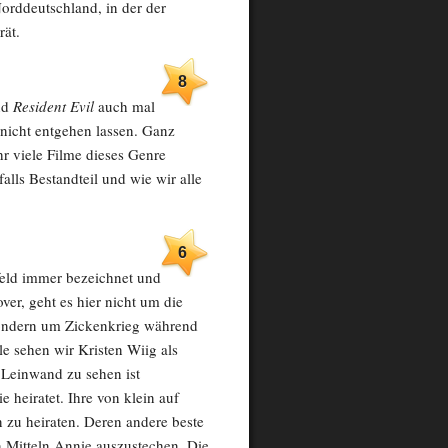
Norddeutschland, in der der
rät.
8
nd
Resident Evil
auch mal
nicht entgehen lassen. Ganz
hr viele Filme dieses Genre
alls Bestandteil und wie wir alle
6
eld immer bezeichnet und
ver, geht es hier nicht um die
sondern um Zickenkrieg während
le sehen wir Kristen Wiig als
n Leinwand zu sehen ist
die heiratet. Ihre von klein auf
 zu heiraten. Deren andere beste
 Mitteln Annie auszustechen. Die