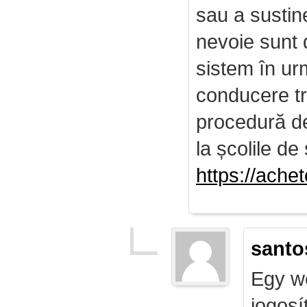
sau a sustin
nevoie sunt d
sistem în ur
conducere tr
procedură de 
la școlile de 
https://ach
santo
Egy we
jogosí