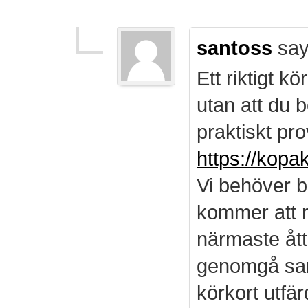
santoss
say
Ett riktigt k
utan att du b
praktiskt pro
https://kopa
Vi behöver b
kommer att r
närmaste ått
genomgå sam
körkort utf