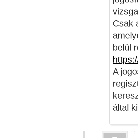
vizsga
Csak 
amely
belül 
https:
A jog
regisz
keresz
által k