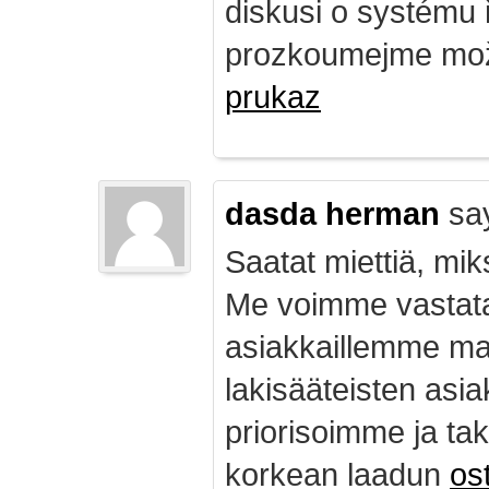
diskusi o systému 
prozkoumejme mož
prukaz
dasda herman
sa
Saatat miettiä, mik
Me voimme vastata
asiakkaillemme ma
lakisääteisten asia
priorisoimme ja ta
korkean laadun
ost