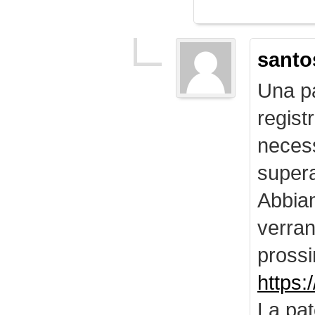
santo
Una pa
regist
necess
supera
Abbiam
verran
prossi
https:
La pat