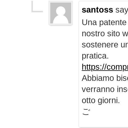
santoss
say
Una patente d
nostro sito 
sostenere u
pratica.
https://comp
Abbiamo biso
verranno inse
otto giorni.
ご