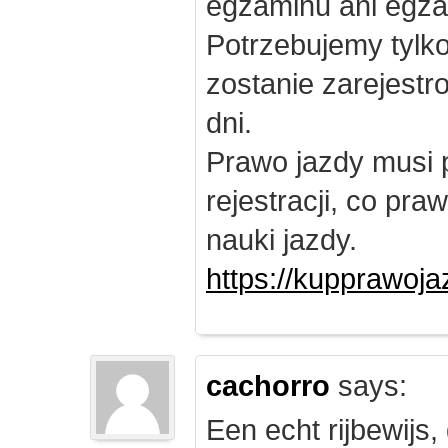
egzaminu ani egza
Potrzebujemy tylk
zostanie zarejest
dni.
Prawo jazdy musi 
rejestracji, co pr
nauki jazdy.
https://kupprawoj
cachorro
says:
Een echt rijbewijs,