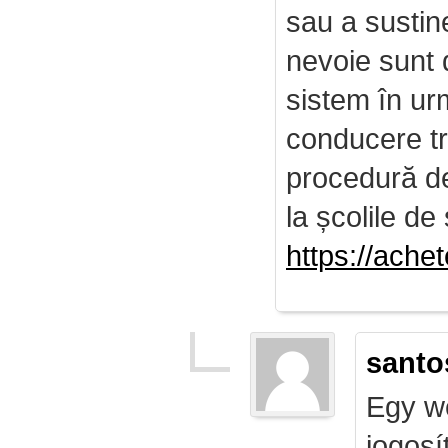
sau a sustin
nevoie sunt d
sistem în ur
conducere tr
procedură de 
la școlile de 
https://ach
santo
Egy we
jogosí