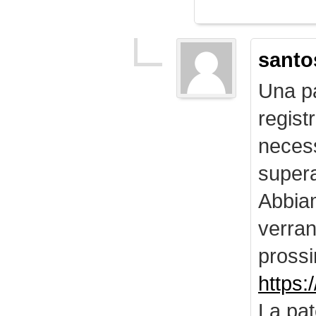
santo
Una pa
regist
necess
supera
Abbiam
verran
prossi
https:
La pat