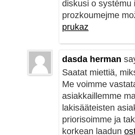
diskusi o systému 
prozkoumejme mož
prukaz
dasda herman
sa
Saatat miettiä, mik
Me voimme vastata
asiakkaillemme ma
lakisääteisten asia
priorisoimme ja ta
korkean laadun
ost