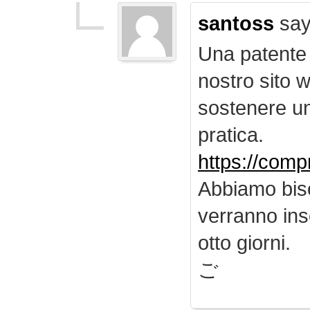
santoss
say
Una patente d
nostro sito 
sostenere u
pratica.
https://comp
Abbiamo biso
verranno inse
otto giorni.
ご