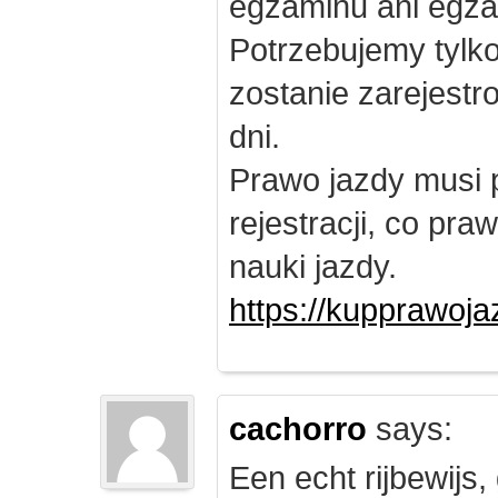
egzaminu ani egza
Potrzebujemy tylk
zostanie zarejest
dni.
Prawo jazdy musi 
rejestracji, co pr
nauki jazdy.
https://kupprawoj
cachorro
says:
Een echt rijbewijs,