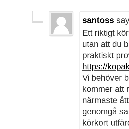
santoss
say
Ett riktigt k
utan att du b
praktiskt pro
https://kopa
Vi behöver b
kommer att r
närmaste ått
genomgå sam
körkort utf