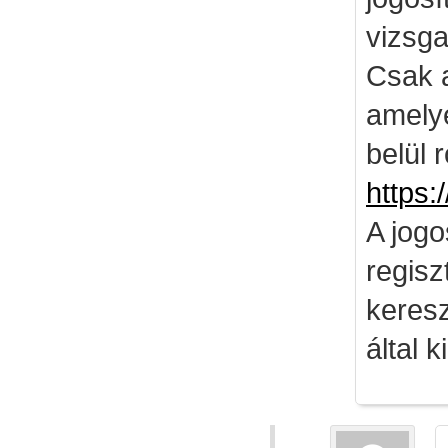
vizsga
Csak 
amely
belül 
https:
A jog
regisz
keresz
által k