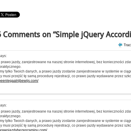
 Comments on “Simple jQuery Accord
Tra
ays:
prawo jazdy, zarejestrowane na naszej stronie internetowej, bez konieczności z
praktycznego.
my tylko Twoich danych, a prawo jazdy zostanie zarejestrowane w systemie w ciąg
y musi przejść tę samą procedurę rejestracji, co prawo jazdy wydawane przez szkoł
opeenlegaalrijbewijs.com/
ays:
prawo jazdy, zarejestrowane na naszej stronie internetowej, bez konieczności z
praktycznego.
my tylko Twoich danych, a prawo jazdy zostanie zarejestrowane w systemie w ciąg
y musi przejść tę samą procedurę rejestracji, co prawo jazdy wydawane przez szkoł
pprawojazdybezegzaminu.com/