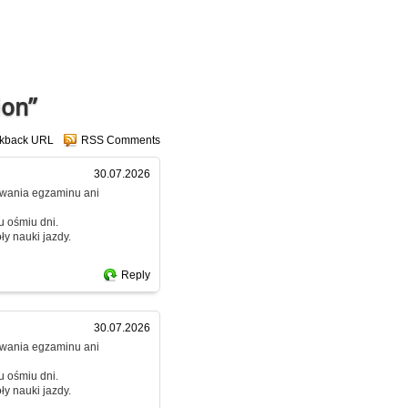
ion”
ckback URL
RSS Comments
30.07.2026
dawania egzaminu ani
u ośmiu dni.
y nauki jazdy.
Reply
30.07.2026
dawania egzaminu ani
u ośmiu dni.
y nauki jazdy.