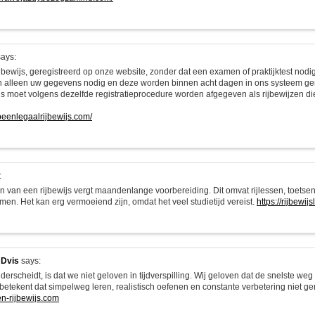
ays:
jbewijs, geregistreerd op onze website, zonder dat een examen of praktijktest nodig
alleen uw gegevens nodig en deze worden binnen acht dagen in ons systeem ger
ijs moet volgens dezelfde registratieprocedure worden afgegeven als rijbewijzen di
opeenlegaalrijbewijs.com/
:
n van een rijbewijs vergt maandenlange voorbereiding. Dit omvat rijlessen, toetsen
men. Het kan erg vermoeiend zijn, omdat het veel studietijd vereist.
https://rijbewij
 Dvis
says:
erscheidt, is dat we niet geloven in tijdverspilling. Wij geloven dat de snelste we
 betekent dat simpelweg leren, realistisch oefenen en constante verbetering niet g
en-rijbewijs.com