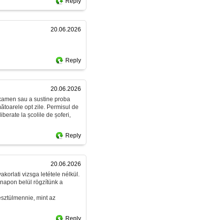
Reply
20.06.2026
Reply
20.06.2026
 examen sau a sustine proba
rmătoarele opt zile. Permisul de
berate la școlile de șoferi,
Reply
20.06.2026
korlati vizsga letétele nélkül.
napon belül rögzítünk a
esztülmennie, mint az
Reply