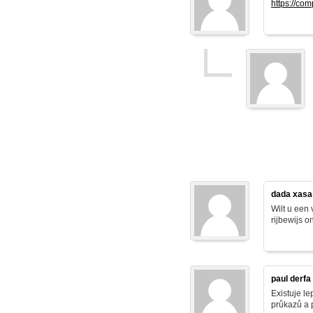
https://co
dada xasa
Wilt u een
rijbewijs o
paul derfa
Existuje le
průkazů a