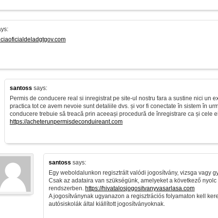
ys:
enciaoficialdeladgtgov.com
santoss
says:
Permis de conducere real si inregistrat pe site-ul nostru fara a sustine nici un
practica tot ce avem nevoie sunt detaliile dvs. și vor fi conectate în sistem în u
conducere trebuie să treacă prin aceeași procedură de înregistrare ca și cele eli
https://acheterunpermisdeconduireant.com
santoss
says:
Egy weboldalunkon regisztrált valódi jogosítvány, vizsga vagy gya
Csak az adataira van szükségünk, amelyeket a következő nyolc 
rendszerben.
https://hivatalosjogositvanyvasarlasa.com
A jogosítványnak ugyanazon a regisztrációs folyamaton kell ker
autósiskolák által kiállított jogosítványoknak.