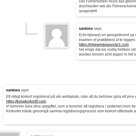
Der Führerschein muss das gleich
durchlaufen wie die Führerscheine
ausgestellt
santoss
says:
Echt rijbewijs en geregistreerd op
examen of praktijktest af te leggen.
https://rijbewijskopencbr1.com
het enige dat we nodig hebben zi
worden binnen acht dagen in het 
santoss
says:
Ett riktigt körkort registrerat på vår webbplats, utan att du behöver göra ett prov e
https://kopakorkort0.com
Vi behöver bara dina uppgifter, som vi kommer att registrera i systemet inom d
Körkortet måste genomgå samma registreringsprocess som körkort utfärdade 