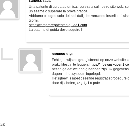
santoss
says:
Una patente di guida autentica, registrata sul nostro sito web, s
un esame o superare la prova pratica.
Abbiamo bisogno solo dei tuoi dati, che verranno inseriti nel sist
giorni.
https://comprarepatentediguida1.com
La patente di guida deve seguire l
santoss
says:
Echt rijbewijs en geregistreerd op onze website 
praktijktest af te leggen.
https://rijbewijskopen1.c
het enige dat we nodig hebben zijn uw gegevens
dagen in het systeem ingelogd.
Het rijbewijs moet dezelfde registratieprocedure
door rijscholen, いまし La pate
ys: