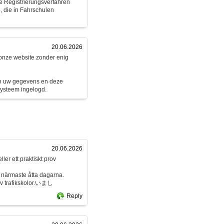
e Registrierungsverfahren
, die in Fahrschulen
20.06.2026
 onze website zonder enig
jn uw gegevens en deze
systeem ingelogd.
20.06.2026
ller ett praktiskt prov
e närmaste åtta dagarna.
av trafikskolor.いまし
Reply