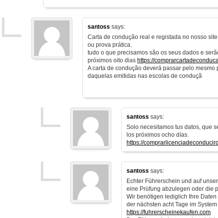
santoss
says:
Carta de condução real e registada no nosso sit
ou prova prática.
tudo o que precisamos são os seus dados e serã
próximos oito dias
https://comprarcartadeconduc
A carta de condução deverá passar pelo mesmo 
daquelas emitidas nas escolas de conduçã
santoss
says:
Solo necesitamos tus datos, que s
los próximos ocho días.
https://comprarlicenciadeconducir
santoss
says:
Echter Führerschein und auf unsere
eine Prüfung abzulegen oder die 
Wir benötigen lediglich Ihre Date
der nächsten acht Tage im System
https://fuhrerscheinekaufen.com