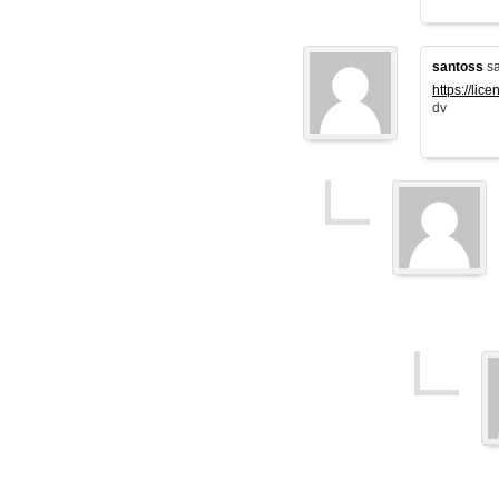
santoss
sa
https://lic
dv