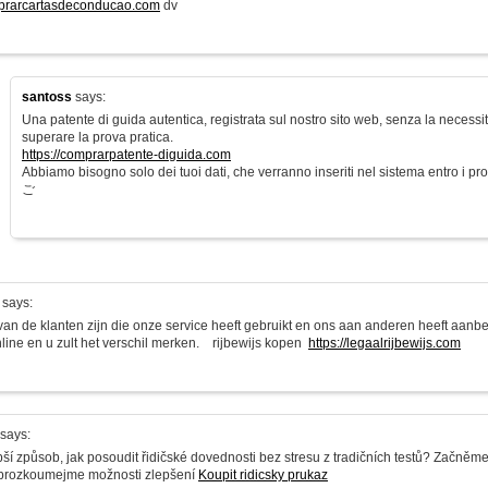
mprarcartasdeconducao.com
dv
santoss
says:
Una patente di guida autentica, registrata sul nostro sito web, senza la necess
superare la prova pratica.
https://comprarpatente-diguida.com
Abbiamo bisogno solo dei tuoi dati, che verranno inseriti nel sistema entro i pros
ご
says:
 van de klanten zijn die onze service heeft gebruikt en ons aan anderen heeft aan
nline en u zult het verschil merken. rijbewijs kopen
https://legaalrijbewijs.com
says:
pší způsob, jak posoudit řidičské dovednosti bez stresu z tradičních testů? Začněm
 prozkoumejme možnosti zlepšení
Koupit ridicsky prukaz