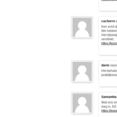
cachorro
s
Een echt ri
We hebben 
Het rijbew
verstrekt.
https://ko
davis
says
Het behale
praktijkexa
Samantha
Wat ons ond
weg is. Dit
https://kop