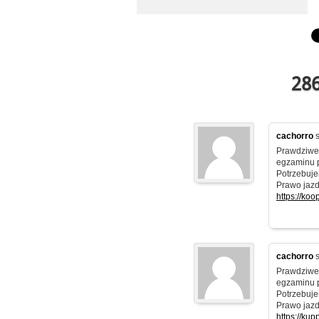
286
cachorro
s
Prawdziwe 
egzaminu 
Potrzebuje
Prawo jazd
https://ko
cachorro
s
Prawdziwe 
egzaminu 
Potrzebuje
Prawo jazd
https://ku