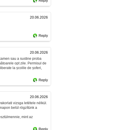
Reply
20.06.2026
Reply
20.06.2026
 examen sau a sustine proba
rmătoarele opt zile. Permisul de
berate la școlile de șoferi,
Reply
20.06.2026
korlati vizsga letétele nélkül.
napon belül rögzítünk a
esztülmennie, mint az
Reply