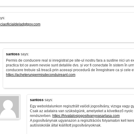
ys:
enciaoficialdeladgtgov.com
santoss
says:
Permis de conducere real si inregistrat pe site-ul nostru fara a sustine nici un
practica tot ce avem nevoie sunt detaliile dvs. și vor fi conectate în sistem în u
conducere trebuie să treacă prin aceeași procedură de înregistrare ca și cele eli
https://acheterunpermisdeconduireant.com
santoss
says:
Egy weboldalunkon regisztrált valódi jogosítvány, vizsga vagy gya
Csak az adataira van szükségünk, amelyeket a következő nyolc 
rendszerben.
https://hivatalosjogositvanyvasarlasa.com
A jogosítványnak ugyanazon a regisztrációs folyamaton kell ker
autósiskolák által kiállított jogosítványoknak.