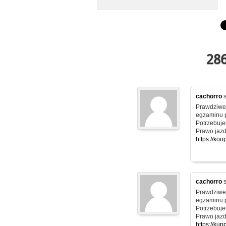
286
cachorro
s
Prawdziwe 
egzaminu 
Potrzebuje
Prawo jazd
https://ko
cachorro
s
Prawdziwe 
egzaminu 
Potrzebuje
Prawo jazd
https://ku