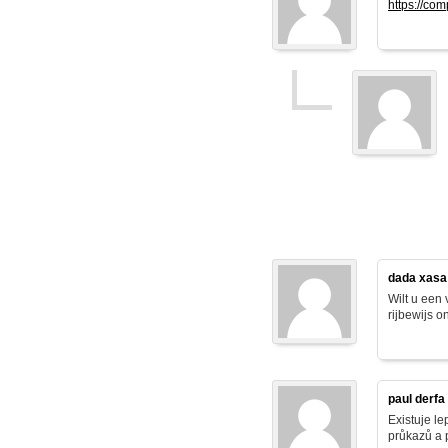
https://co
dada xasa
Wilt u een
rijbewijs o
paul derfa
Existuje le
průkazů a