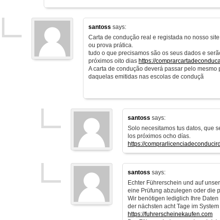
santoss
says:
Carta de condução real e registada no nosso sit
ou prova prática.
tudo o que precisamos são os seus dados e serã
próximos oito dias
https://comprarcartadeconduc
A carta de condução deverá passar pelo mesmo 
daquelas emitidas nas escolas de conduçã
santoss
says:
Solo necesitamos tus datos, que s
los próximos ocho días.
https://comprarlicenciadeconducir
santoss
says:
Echter Führerschein und auf unsere
eine Prüfung abzulegen oder die 
Wir benötigen lediglich Ihre Date
der nächsten acht Tage im System
https://fuhrerscheinekaufen.com