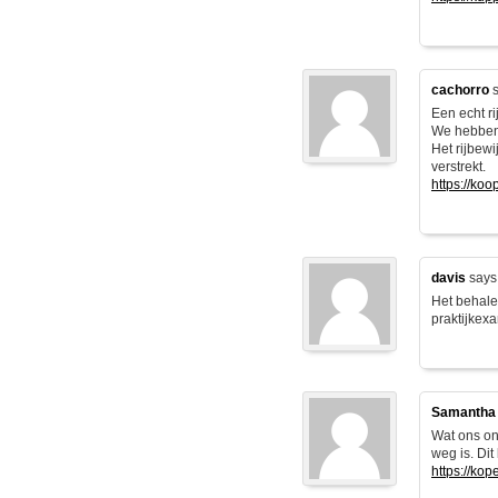
cachorro
s
Een echt ri
We hebben 
Het rijbew
verstrekt.
https://ko
davis
says
Het behale
praktijkexa
Samantha
Wat ons ond
weg is. Dit
https://kop