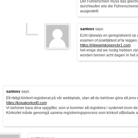
Der Führerschein muss das gleich
durchlaufen wie die Führerscheine
ausgestellt
santoss
says:
Echt rijbewijs en geregistreerd op
examen of praktijktest af te leggen.
https://rijbewijskopencbr1.com
het enige dat we nodig hebben zi
worden binnen acht dagen in het 
santoss
says:
Ett riktigt körkort registrerat på vår webbplats, utan att du behöver göra ett prov e
https://kopakorkort0.com
Vi behöver bara dina uppgifter, som vi kommer att registrera i systemet inom d
Körkortet måste genomgå samma registreringsprocess som körkort utfärdade 