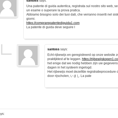
santoss
says:
Una patente di guida autentica, registrata sul nostro sito web, s
un esame o superare la prova pratica.
Abbiamo bisogno solo dei tuoi dati, che verranno inseriti nel sist
giorni.
https://comprarepatentediguida1.com
La patente di guida deve seguire l
santoss
says:
Echt rijbewijs en geregistreerd op onze website 
praktijktest af te leggen.
https://rijbewijskopen1.c
het enige dat we nodig hebben zijn uw gegevens
dagen in het systeem ingelogd.
Het rijbewijs moet dezelfde registratieprocedure
door rijscholen, いまし La pate
ys: