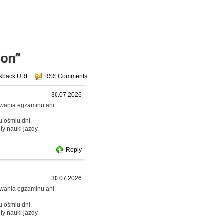
ion”
ckback URL
RSS Comments
30.07.2026
dawania egzaminu ani
u ośmiu dni.
y nauki jazdy.
Reply
30.07.2026
dawania egzaminu ani
u ośmiu dni.
y nauki jazdy.