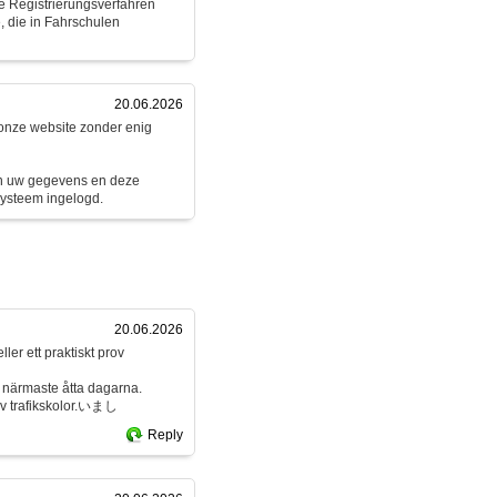
e Registrierungsverfahren
, die in Fahrschulen
20.06.2026
 onze website zonder enig
jn uw gegevens en deze
systeem ingelogd.
20.06.2026
ller ett praktiskt prov
e närmaste åtta dagarna.
av trafikskolor.いまし
Reply