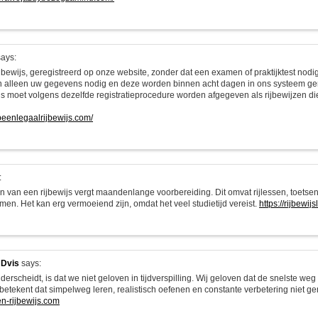
ays:
jbewijs, geregistreerd op onze website, zonder dat een examen of praktijktest nodig
alleen uw gegevens nodig en deze worden binnen acht dagen in ons systeem ger
ijs moet volgens dezelfde registratieprocedure worden afgegeven als rijbewijzen di
opeenlegaalrijbewijs.com/
:
n van een rijbewijs vergt maandenlange voorbereiding. Dit omvat rijlessen, toetsen
men. Het kan erg vermoeiend zijn, omdat het veel studietijd vereist.
https://rijbewij
 Dvis
says:
erscheidt, is dat we niet geloven in tijdverspilling. Wij geloven dat de snelste we
 betekent dat simpelweg leren, realistisch oefenen en constante verbetering niet g
en-rijbewijs.com