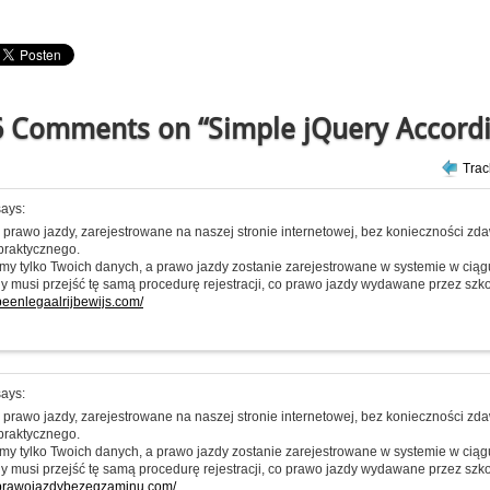
 Comments on “Simple jQuery Accord
Tra
ays:
prawo jazdy, zarejestrowane na naszej stronie internetowej, bez konieczności z
praktycznego.
my tylko Twoich danych, a prawo jazdy zostanie zarejestrowane w systemie w ciąg
y musi przejść tę samą procedurę rejestracji, co prawo jazdy wydawane przez szkoł
opeenlegaalrijbewijs.com/
ays:
prawo jazdy, zarejestrowane na naszej stronie internetowej, bez konieczności z
praktycznego.
my tylko Twoich danych, a prawo jazdy zostanie zarejestrowane w systemie w ciąg
y musi przejść tę samą procedurę rejestracji, co prawo jazdy wydawane przez szkoł
pprawojazdybezegzaminu.com/