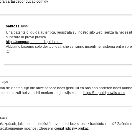
mprarcartasdeconducao.com
dv
santoss
says:
Una patente di guida autentica, registrata sul nostro sito web, senza la necess
superare la prova pratica.
https://comprarpatente-diguida.com
Abbiamo bisogno solo dei tuoi dati, che verranno inseriti nel sistema entro i pros
ご
says:
 van de klanten zijn die onze service heeft gebruikt en ons aan anderen heeft aan
nline en u zult het verschil merken. rijbewijs kopen
https://legaalrijbewijs.com
says:
pší způsob, jak posoudit řidičské dovednosti bez stresu z tradičních testů? Začněm
 prozkoumejme možnosti zlepšení
Koupit ridicsky prukaz