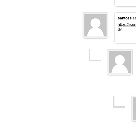
santoss
sa
https://lic
dv