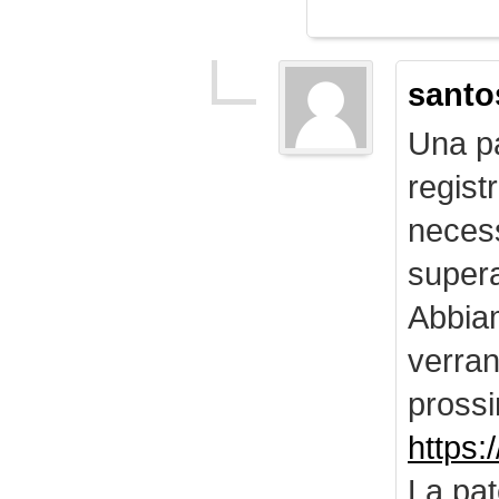
santo
Una pa
regist
necess
supera
Abbiam
verran
prossi
https:
La pat