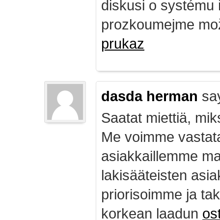
diskusi o systému 
prozkoumejme mož
prukaz
dasda herman
sa
Saatat miettiä, mik
Me voimme vastata
asiakkaillemme ma
lakisääteisten asia
priorisoimme ja ta
korkean laadun
ost