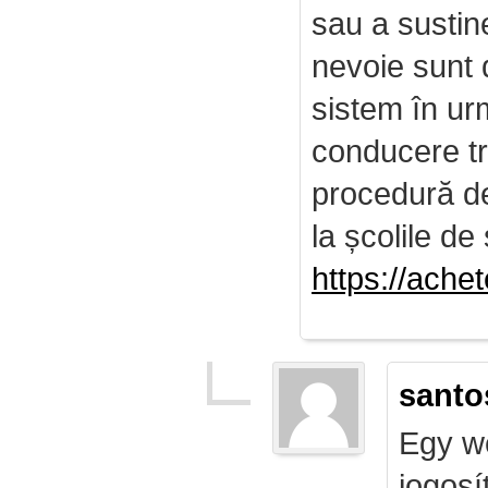
sau a sustin
nevoie sunt d
sistem în ur
conducere tr
procedură de 
la școlile de 
https://ach
santo
Egy we
jogosí