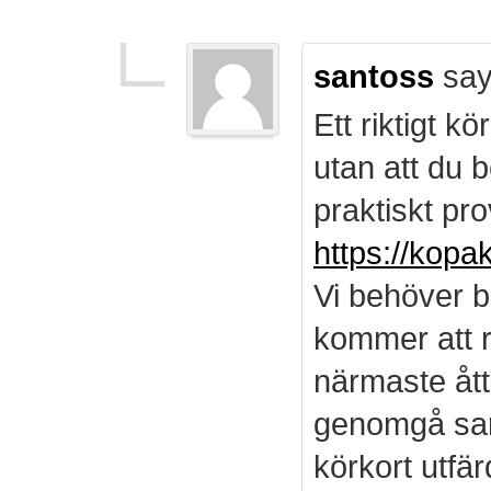
santoss
say
Ett riktigt k
utan att du b
praktiskt pro
https://kopa
Vi behöver b
kommer att r
närmaste ått
genomgå sam
körkort utf