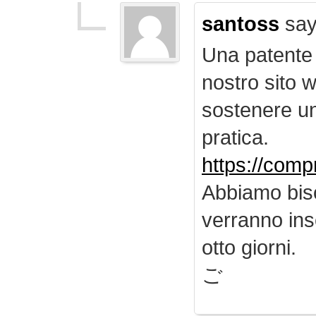
santoss
say
Una patente d
nostro sito 
sostenere u
pratica.
https://comp
Abbiamo biso
verranno inse
otto giorni.
ご