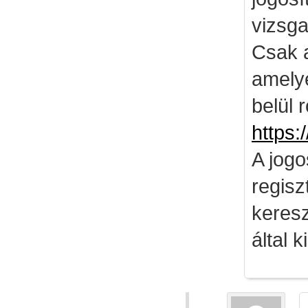
vizsga
Csak 
amely
belül 
https:
A jog
regisz
keresz
által k