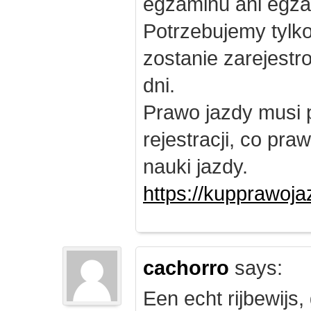
egzaminu ani egza
Potrzebujemy tylk
zostanie zarejest
dni.
Prawo jazdy musi 
rejestracji, co pr
nauki jazdy.
https://kupprawoj
cachorro
says:
Een echt rijbewijs,