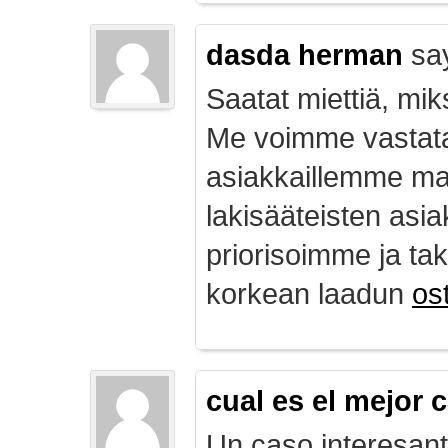
dasda herman
sa
Saatat miettiä, mik
Me voimme vastata
asiakkaillemme ma
lakisääteisten asia
priorisoimme ja ta
korkean laadun
ost
cual es el mejor 
Un caso interesan