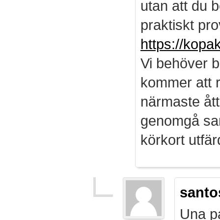
utan att du b
praktiskt pro
https://kopa
Vi behöver b
kommer att r
närmaste ått
genomgå sam
körkort utf
santo
Una pa