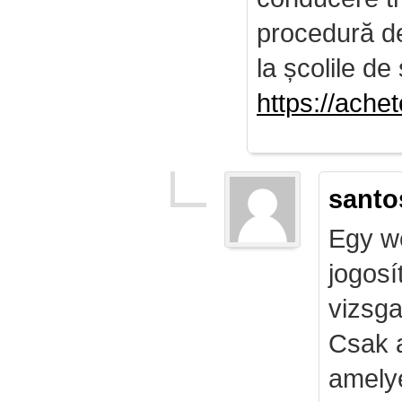
procedură de 
la școlile de 
https://ach
santo
Egy we
jogosí
vizsga
Csak 
amely