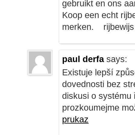
gebruikt en ons a
Koop een echt rijbe
merken. rijbewij
paul derfa
says:
Existuje lepší způs
dovednosti bez str
diskusi o systému 
prozkoumejme mož
prukaz