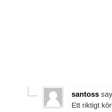
santoss
say
Ett riktigt k