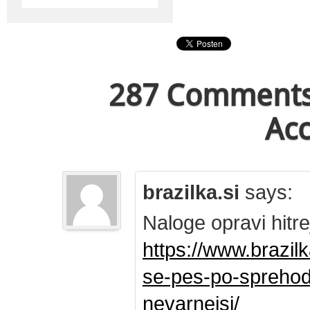
287 Comments 
Acc
brazilka.si
says:
Naloge opravi hitre
https://www.brazil
se-pes-po-sprehod
nevarnejsi/