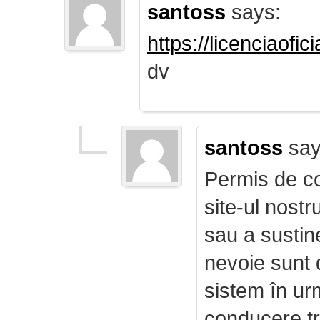
santoss
says:
https://licenciaofi
dv
santoss
say
Permis de co
site-ul nost
sau a sustin
nevoie sunt d
sistem în ur
conducere tr