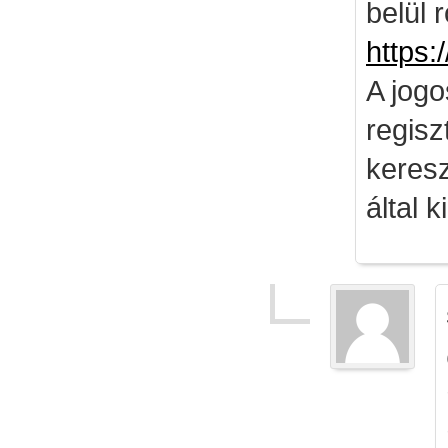
belül 
https:
A jog
regisz
keresz
által k