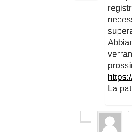
regist
necess
supera
Abbiam
verran
prossi
https:
La pat