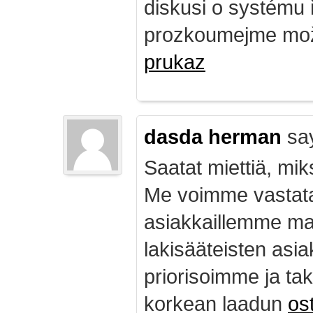
diskusi o systému 
prozkoumejme mož
prukaz
dasda herman
sa
Saatat miettiä, mik
Me voimme vastata
asiakkaillemme ma
lakisääteisten asia
priorisoimme ja ta
korkean laadun
ost