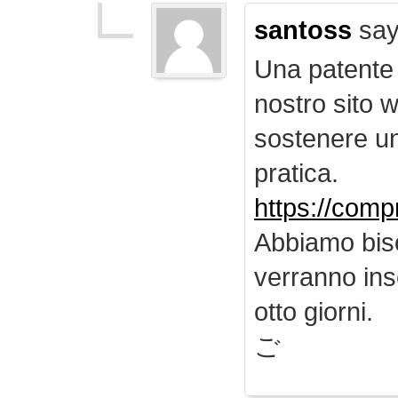
santoss
say
Una patente d
nostro sito 
sostenere u
pratica.
https://comp
Abbiamo biso
verranno inse
otto giorni.
ご