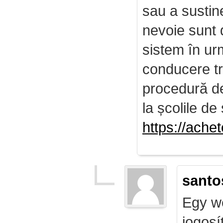
sau a sustin
nevoie sunt d
sistem în ur
conducere tr
procedură de 
la școlile de 
https://ach
santo
Egy we
jogosí