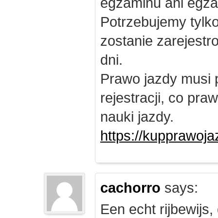
egzaminu ani egza
Potrzebujemy tylk
zostanie zarejest
dni.
Prawo jazdy musi 
rejestracji, co pr
nauki jazdy.
https://kupprawoj
cachorro
says:
Een echt rijbewijs,