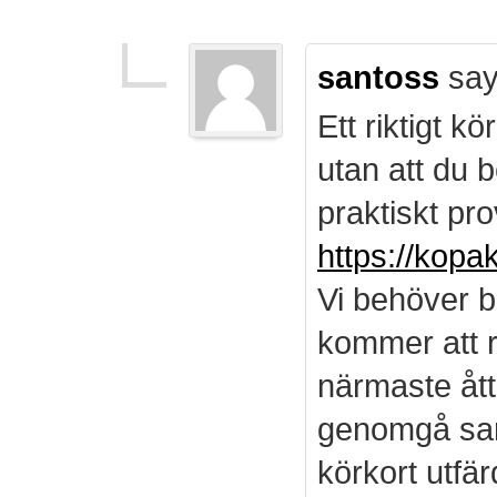
santoss
say
Ett riktigt k
utan att du b
praktiskt pro
https://kopa
Vi behöver b
kommer att r
närmaste ått
genomgå sam
körkort utf