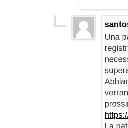
santo
Una pa
regist
necess
supera
Abbiam
verran
prossi
https:
La pat