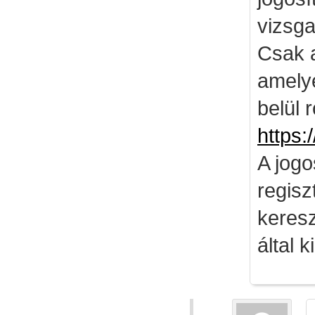
vizsga
Csak 
amely
belül 
https:
A jog
regisz
keresz
által k