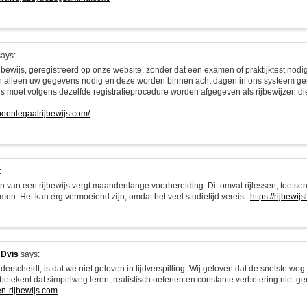
ays:
jbewijs, geregistreerd op onze website, zonder dat een examen of praktijktest nodig
alleen uw gegevens nodig en deze worden binnen acht dagen in ons systeem ger
ijs moet volgens dezelfde registratieprocedure worden afgegeven als rijbewijzen di
opeenlegaalrijbewijs.com/
:
n van een rijbewijs vergt maandenlange voorbereiding. Dit omvat rijlessen, toetsen
men. Het kan erg vermoeiend zijn, omdat het veel studietijd vereist.
https://rijbewij
 Dvis
says:
erscheidt, is dat we niet geloven in tijdverspilling. Wij geloven dat de snelste we
 betekent dat simpelweg leren, realistisch oefenen en constante verbetering niet g
en-rijbewijs.com