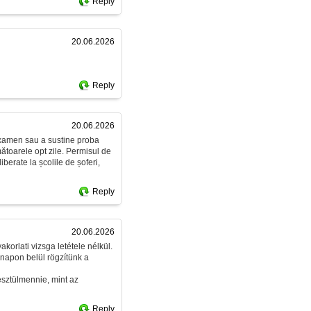
Reply
20.06.2026
Reply
20.06.2026
 examen sau a sustine proba
rmătoarele opt zile. Permisul de
berate la școlile de șoferi,
Reply
20.06.2026
korlati vizsga letétele nélkül.
napon belül rögzítünk a
esztülmennie, mint az
Reply