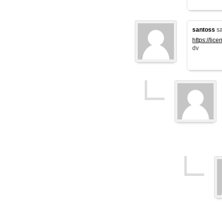
santoss
sa
https://lic
dv