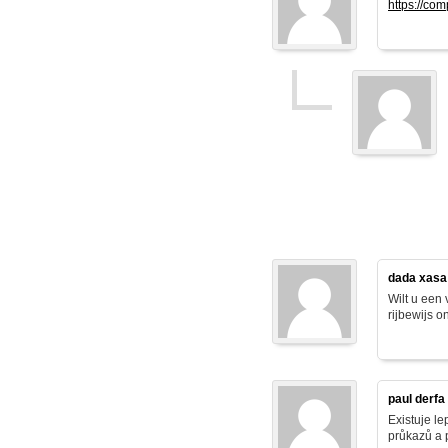
https://co
dada xasa
Wilt u een
rijbewijs o
paul derfa
Existuje le
průkazů a