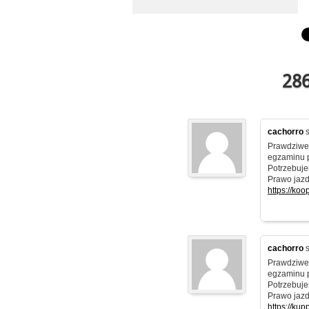
286
cachorro
s
Prawdziwe 
egzaminu 
Potrzebuje
Prawo jazd
https://ko
cachorro
s
Prawdziwe 
egzaminu 
Potrzebuje
Prawo jazd
https://ku