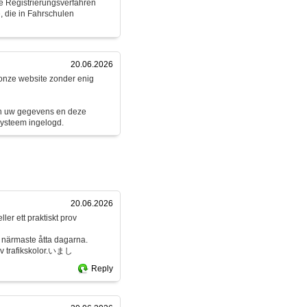
e Registrierungsverfahren
, die in Fahrschulen
20.06.2026
 onze website zonder enig
jn uw gegevens en deze
systeem ingelogd.
20.06.2026
ller ett praktiskt prov
e närmaste åtta dagarna.
av trafikskolor.いまし
Reply