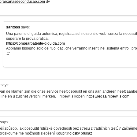
mprarcartasdeconducao.com
dv
santoss
says:
Una patente di guida autentica, registrata sul nostro sito web, senza la necess
superare la prova pratica.
https://comprarpatente-diguida.com
Abbiamo bisogno solo dei tuoi dati, che verranno inseriti nel sistema entro i pros
ご
says:
 van de klanten zijn die onze service heeft gebruikt en ons aan anderen heeft aan
nline en u zult het verschil merken. rijbewijs kopen
https://legaalrijbewijs.com
says:
pší způsob, jak posoudit řidičské dovednosti bez stresu z tradičních testů? Začněm
 prozkoumejme možnosti zlepšení
Koupit ridicsky prukaz