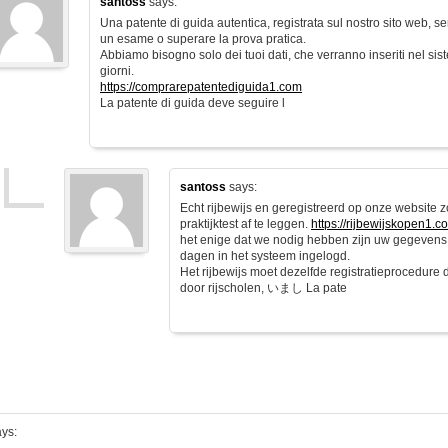
santoss
says:
Una patente di guida autentica, registrata sul nostro sito web, s
un esame o superare la prova pratica.
Abbiamo bisogno solo dei tuoi dati, che verranno inseriti nel sist
giorni.
https://comprarepatentediguida1.com
La patente di guida deve seguire l
santoss
says:
Echt rijbewijs en geregistreerd op onze website 
praktijktest af te leggen.
https://rijbewijskopen1.c
het enige dat we nodig hebben zijn uw gegevens
dagen in het systeem ingelogd.
Het rijbewijs moet dezelfde registratieprocedure
door rijscholen, いまし La pate
ys: