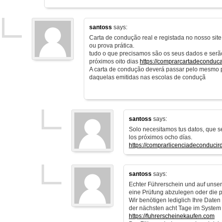
santoss
says:
Carta de condução real e registada no nosso sit
ou prova prática.
tudo o que precisamos são os seus dados e serã
próximos oito dias
https://comprarcartadeconduc
A carta de condução deverá passar pelo mesmo 
daquelas emitidas nas escolas de conduçã
santoss
says:
Solo necesitamos tus datos, que s
los próximos ocho días.
https://comprarlicenciadeconducir
santoss
says:
Echter Führerschein und auf unsere
eine Prüfung abzulegen oder die 
Wir benötigen lediglich Ihre Date
der nächsten acht Tage im System
https://fuhrerscheinekaufen.com