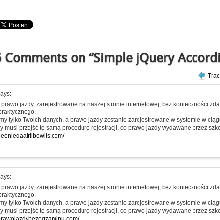
 Comments on “Simple jQuery Accord
Tra
ays:
prawo jazdy, zarejestrowane na naszej stronie internetowej, bez konieczności z
praktycznego.
my tylko Twoich danych, a prawo jazdy zostanie zarejestrowane w systemie w ciąg
y musi przejść tę samą procedurę rejestracji, co prawo jazdy wydawane przez szkoł
opeenlegaalrijbewijs.com/
ays:
prawo jazdy, zarejestrowane na naszej stronie internetowej, bez konieczności z
praktycznego.
my tylko Twoich danych, a prawo jazdy zostanie zarejestrowane w systemie w ciąg
y musi przejść tę samą procedurę rejestracji, co prawo jazdy wydawane przez szkoł
pprawojazdybezegzaminu.com/