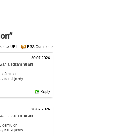
ion”
ckback URL
RSS Comments
30.07.2026
dawania egzaminu ani
u ośmiu dni.
y nauki jazdy.
Reply
30.07.2026
dawania egzaminu ani
u ośmiu dni.
y nauki jazdy.