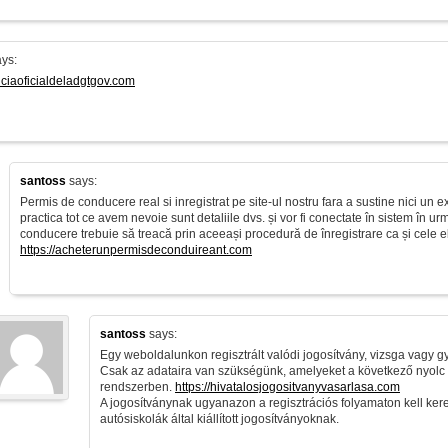
ys:
enciaoficialdeladgtgov.com
santoss
says:
Permis de conducere real si inregistrat pe site-ul nostru fara a sustine nici un
practica tot ce avem nevoie sunt detaliile dvs. și vor fi conectate în sistem în u
conducere trebuie să treacă prin aceeași procedură de înregistrare ca și cele eli
https://acheterunpermisdeconduireant.com
santoss
says:
Egy weboldalunkon regisztrált valódi jogosítvány, vizsga vagy gya
Csak az adataira van szükségünk, amelyeket a következő nyolc 
rendszerben.
https://hivatalosjogositvanyvasarlasa.com
A jogosítványnak ugyanazon a regisztrációs folyamaton kell ker
autósiskolák által kiállított jogosítványoknak.