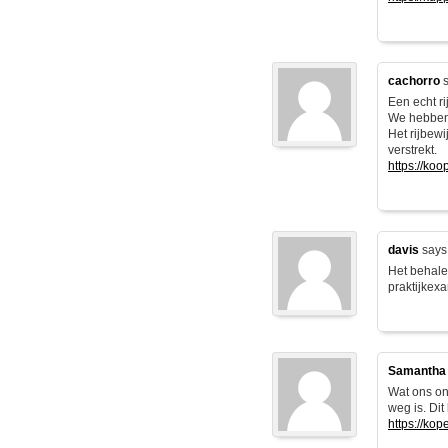
cachorro
s
Een echt ri
We hebben 
Het rijbew
verstrekt.
https://ko
davis
says
Het behale
praktijkexa
Samantha
Wat ons ond
weg is. Dit
https://kop