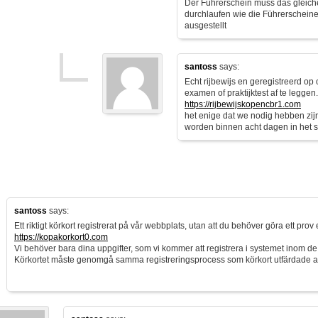
Der Führerschein muss das gleich
durchlaufen wie die Führerscheine
ausgestellt
santoss
says:
Echt rijbewijs en geregistreerd op
examen of praktijktest af te leggen.
https://rijbewijskopencbr1.com
het enige dat we nodig hebben zi
worden binnen acht dagen in het 
santoss
says:
Ett riktigt körkort registrerat på vår webbplats, utan att du behöver göra ett prov e
https://kopakorkort0.com
Vi behöver bara dina uppgifter, som vi kommer att registrera i systemet inom d
Körkortet måste genomgå samma registreringsprocess som körkort utfärdade 