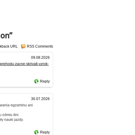
ion”
ckback URL
RSS Comments
09.08.2026
sprehodu-zacne-skrivati-vzrok-
Reply
30.07.2026
dawania egzaminu ani
u ośmiu dni.
y nauki jazdy.
Reply