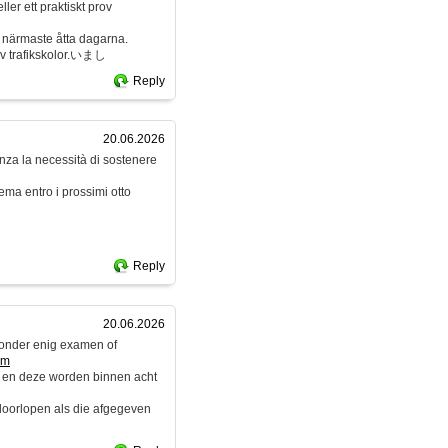
ller ett praktiskt prov
e närmaste åtta dagarna.
av trafikskolor.いまし
Reply
20.06.2026
enza la necessità di sostenere
ema entro i prossimi otto
Reply
20.06.2026
zonder enig examen of
om
 en deze worden binnen acht
 doorlopen als die afgegeven