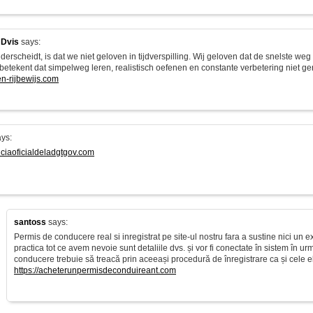
 Dvis
says:
erscheidt, is dat we niet geloven in tijdverspilling. Wij geloven dat de snelste we
 betekent dat simpelweg leren, realistisch oefenen en constante verbetering niet g
en-rijbewijs.com
ys:
enciaoficialdeladgtgov.com
santoss
says:
Permis de conducere real si inregistrat pe site-ul nostru fara a sustine nici un
practica tot ce avem nevoie sunt detaliile dvs. și vor fi conectate în sistem în u
conducere trebuie să treacă prin aceeași procedură de înregistrare ca și cele eli
https://acheterunpermisdeconduireant.com