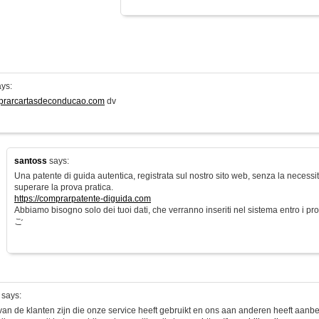
ys:
mprarcartasdeconducao.com
dv
santoss
says:
Una patente di guida autentica, registrata sul nostro sito web, senza la necess
superare la prova pratica.
https://comprarpatente-diguida.com
Abbiamo bisogno solo dei tuoi dati, che verranno inseriti nel sistema entro i pros
ご
says:
 van de klanten zijn die onze service heeft gebruikt en ons aan anderen heeft aan