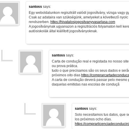
santoss
says:
Egy weboldalunkon regisztrált valódi jogosítvány, vizsga vagy gya
Csak az adataira van szükségünk, amelyeket a következő nyolc 
rendszerben.
https://hivatalosjogositvanyvasarlasa.com
A jogosítványnak ugyanazon a regisztrációs folyamaton kell ker
autósiskolák által kiállított jogosítványoknak.
santoss
says:
Carta de condução real e registada no nosso sit
ou prova prática.
tudo o que precisamos são os seus dados e serã
próximos oito dias
https://comprarcartadeconduc
A carta de condução deverá passar pelo mesmo 
daquelas emitidas nas escolas de conduçã
santoss
says:
Solo necesitamos tus datos, que s
los próximos ocho días.
https://comprarlicenciadeconducir