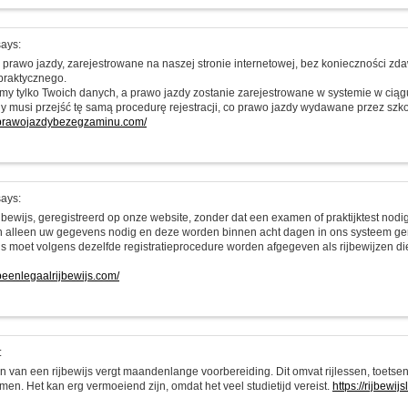
ays:
prawo jazdy, zarejestrowane na naszej stronie internetowej, bez konieczności z
praktycznego.
my tylko Twoich danych, a prawo jazdy zostanie zarejestrowane w systemie w ciąg
y musi przejść tę samą procedurę rejestracji, co prawo jazdy wydawane przez szkoł
pprawojazdybezegzaminu.com/
ays:
jbewijs, geregistreerd op onze website, zonder dat een examen of praktijktest nodig
alleen uw gegevens nodig en deze worden binnen acht dagen in ons systeem ger
ijs moet volgens dezelfde registratieprocedure worden afgegeven als rijbewijzen di
opeenlegaalrijbewijs.com/
:
n van een rijbewijs vergt maandenlange voorbereiding. Dit omvat rijlessen, toetsen
men. Het kan erg vermoeiend zijn, omdat het veel studietijd vereist.
https://rijbewij