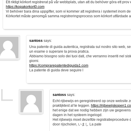
Ett riktigt körkort registrerat på vår webbplats, utan att du behöver göra ett prov e
https://kopakorkort0.com
Vi behöver bara dina uppgifter, som vi kommer att registrera i systemet inom d
Körkortet måste genomgå samma registreringsprocess som körkort utfärdade 
santoss
says:
Una patente di guida autentica, registrata sul nostro sito web, s
un esame o superare la prova pratica.
Abbiamo bisogno solo dei tuoi dati, che verranno inseriti nel sist
giorni.
https://comprarepatentediguida1.com
La patente di guida deve seguire l
santoss
says:
Echt rijbewijs en geregistreerd op onze website 
praktijktest af te leggen.
https://rijbewijskopen1.c
het enige dat we nodig hebben zijn uw gegevens
dagen in het systeem ingelogd.
Het rijbewijs moet dezelfde registratieprocedure
door rijscholen, いまし La pate