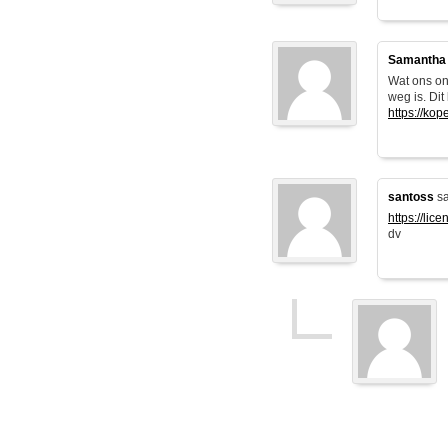
Samantha
Wat ons ond
weg is. Dit
https://kop
santoss
sa
https://lic
dv