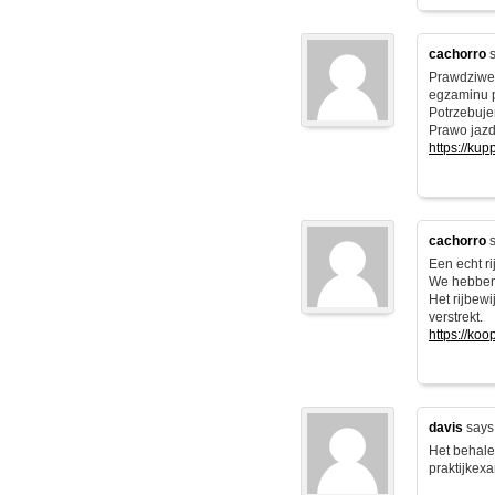
cachorro
s
Prawdziwe 
egzaminu 
Potrzebuje
Prawo jazd
https://ku
cachorro
s
Een echt ri
We hebben 
Het rijbew
verstrekt.
https://ko
davis
says
Het behale
praktijkexa