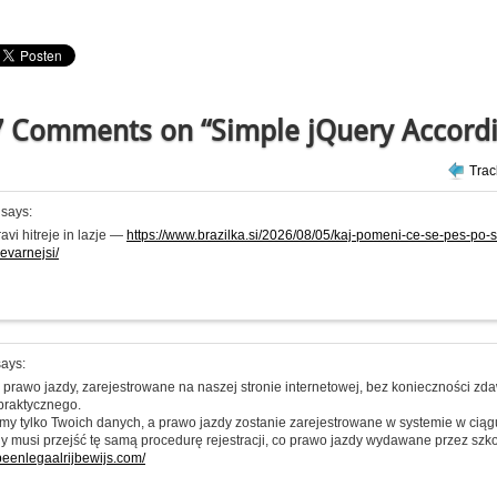
 Comments on “Simple jQuery Accord
Tra
says:
vi hitreje in lazje —
https://www.brazilka.si/2026/08/05/kaj-pomeni-ce-se-pes-po-
evarnejsi/
ays:
prawo jazdy, zarejestrowane na naszej stronie internetowej, bez konieczności z
praktycznego.
my tylko Twoich danych, a prawo jazdy zostanie zarejestrowane w systemie w ciąg
y musi przejść tę samą procedurę rejestracji, co prawo jazdy wydawane przez szkoł
opeenlegaalrijbewijs.com/