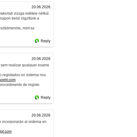
20.06.2026
korlati vizsga letétele nélkül.
napon belül rögzítünk a
esztülmennie, mint az
Reply
20.06.2026
e sem realizar qualquer exame
o registados no sistema nos
aoimt.com
procedimento de registo
Reply
20.06.2026
e incorporarán al sistema en
dgt.com