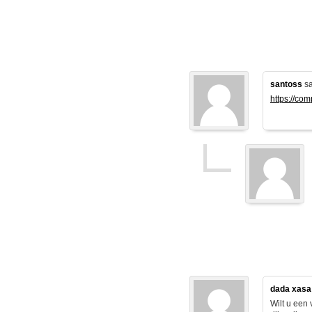
santoss
sa
https://co
dada xasa
Wilt u een