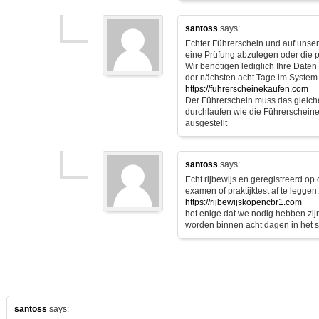
santoss
says:
Echter Führerschein und auf unsere
eine Prüfung abzulegen oder die 
Wir benötigen lediglich Ihre Date
der nächsten acht Tage im System
https://fuhrerscheinekaufen.com
Der Führerschein muss das gleich
durchlaufen wie die Führerscheine
ausgestellt
santoss
says:
Echt rijbewijs en geregistreerd op
examen of praktijktest af te leggen.
https://rijbewijskopencbr1.com
het enige dat we nodig hebben zi
worden binnen acht dagen in het 
santoss
says: