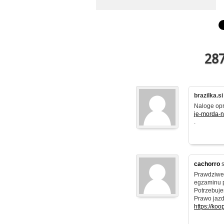
287
brazilka.si
Naloge opra
je-morda-n
.
cachorro
s
Prawdziwe 
egzaminu 
Potrzebuje
Prawo jazd
https://ko