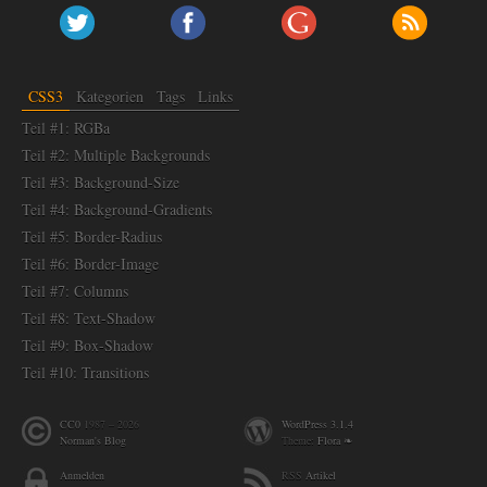
CSS3
Kategorien
Tags
Links
Teil #1: RGBa
Teil #2: Multiple Backgrounds
Teil #3: Background-Size
Teil #4: Background-Gradients
Teil #5: Border-Radius
Teil #6: Border-Image
Teil #7: Columns
Teil #8: Text-Shadow
Teil #9: Box-Shadow
Teil #10: Transitions
CC0
1987 – 2026
WordPress 3.1.4
Norman's Blog
Theme:
Flora ❧
Anmelden
RSS
Artikel