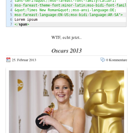
2

sans-serif&quot;;mso-fareast-font-family:Calibri;
3

mso-fareast-theme-font:minor-latin;mso-bidi-font-family:
4

&quot;Times New Roman&quot;;mso-ansi-language:DE;
5

mso-fareast-language:EN-US;mso-bidi-language:AR-SA"
>
6

<
/
span
>
WTF, echt jetzt..
Oscars 2013
25. Februar 2013
0 Kommentare