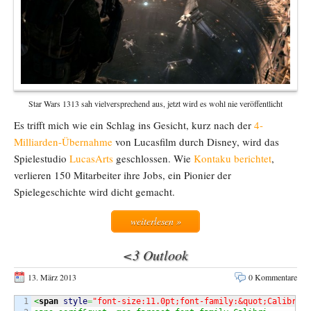
Star Wars 1313 sah vielversprechend aus, jetzt wird es wohl nie veröffentlicht
Es trifft mich wie ein Schlag ins Gesicht, kurz nach der
4-
Milliarden-Übernahme
von Lucasfilm durch Disney, wird das
Spielestudio
LucasArts
geschlossen. Wie
Kontaku berichtet
,
verlieren 150 Mitarbeiter ihre Jobs, ein Pionier der
Spielegeschichte wird dicht gemacht.
weiterlesen »
<3 Outlook
13. März 2013
0 Kommentare
1

<
span
style
=
"font-size:11.0pt;font-family:&quot;Calibri&q