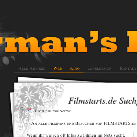
Alle Artikel
Web
Kino
Leveldesign
Kontakt
Filmstarts.de Such
21. Mai 2010
von
Norman
An alle Filmfans und Besucher von FILMSTARTS.de
Wenn ihr wie ich oft Infos zu Filmen im Netz sucht,