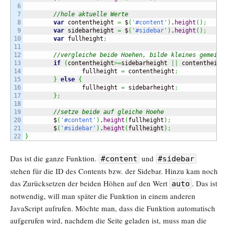
6

7

//hole aktuelle Werte
8

var
 contentheight 
=
 $
(
'#content'
)
.
height
(
)
;
9

var
 sidebarheight 
=
 $
(
'#sidebar'
)
.
height
(
)
;
10

var
 fullheight
;
11

12

//vergleiche beide Hoehen, bilde kleines gemeinsa
13

if
(
contentheight
>=
sidebarheight 
||
 contentheight
14

		fullheight 
=
 contentheight
;
15

}
else
{
16

		fullheight 
=
 sidebarheight
;
17

}
;
18

19

//setze beide auf gleiche Hoehe
20

	$
(
'#content'
)
.
height
(
fullheight
)
;
21

	$
(
'#sidebar'
)
.
height
(
fullheight
)
;
}
Das ist die ganze Funktion.
und
#content
#sidebar
stehen für die ID des Contents bzw. der Sidebar. Hinzu kam noch
das Zurücksetzen der beiden Höhen auf den Wert
. Das ist
auto
notwendig, will man später die Funktion in einem anderen
JavaScript aufrufen. Möchte man, dass die Funktion automatisch
aufgerufen wird, nachdem die Seite geladen ist, muss man die