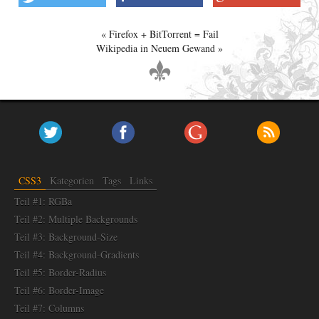
Firefox + BitTorrent = Fail
Wikipedia in Neuem Gewand
CSS3
Kategorien
Tags
Links
Teil #1: RGBa
Teil #2: Multiple Backgrounds
Teil #3: Background-Size
Teil #4: Background-Gradients
Teil #5: Border-Radius
Teil #6: Border-Image
Teil #7: Columns