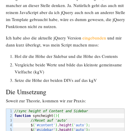
mancher an dieser Stelle denken. Ja. Natürlich geht das auch mit
reinem JavaScript aber da ich jQuery auch noch an anderer Stelle
im Template gebraucht habe, wäre es dumm gewesen, die jQuery
Funktionen nicht zu nutzen.
Ich habe also die aktuelle jQuery Version
eingebunden
und mir
dann kurz überlegt, was mein Script machen muss:
Hol dir die Höhe der Sidebar und die Höhe des Contents
Vergleiche beide Werte und bilde das kleinste gemeinsame
Vielfache (kgV)
Setze die Höhe der beiden DIVs auf das kgV
Die Umsetzung
Soweit zur Theorie, kommen wir zur Praxis:
1

//sync height of Content and Sidebar
2

function
 syncheight
(
)
{
3

//Reset auf 'auto'
4

	$
(
'#content'
)
.
height
(
'auto'
)
;
5

	$
(
'#sidebar'
)
.
height
(
'auto'
)
;