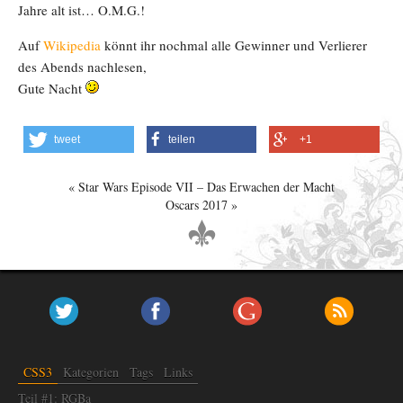
Jahre alt ist… O.M.G.!
Auf
Wikipedia
könnt ihr nochmal alle Gewinner und Verlierer
des Abends nachlesen,
Gute Nacht
tweet
teilen
+1
Star Wars Episode VII – Das Erwachen der Macht
Oscars 2017
CSS3
Kategorien
Tags
Links
Teil #1: RGBa