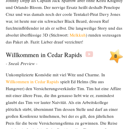
Johnny Depp als Captain Jack Sparrow aber ohne Keira Knightly
und Orlando Bloom. Der nervige Ersatz heißt deshalb Penelope
Cruz und was damals noch der coole Tentakel-Pirat Davy Jones
war, ist heute nur ein schwacher Black Beard, dessen Ruf
furchteinflößender ist als er selbst. Die langweilige Story und das
absolut überflüssige 3D (Stichwort:
Melkkuh
) runden sozusagen
das Paket ab. Fazit: Lieber drauf verzichtet!
Willkommen in Cedar Rapids
8
- Sneak Preview -
Unkomplizierte Komödie mit viel Witz und Charme. In
Willkommen in Cedar Rapids
spielt Ed Helms (Stu aus
Hangover) den Versicherungsverkäufer Tim. Tim hat eine Affäre
mit einer ältere Frau, die ihn genauso liebt wie er, zumindest
glaubt das Tim vor lauter Naivität. Als ein Arbeitskollege
plötzlich stirbt, übernimmt Tim dessen Stelle und darf an einer
großen Konferenz teilnehmen, bei der es gilt, den jährlichen
Preis für die beste Versicherungsfirma zu gewinnen. Die Reise