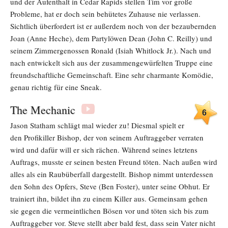
und der Aufenthalt in Cedar Rapids stellen Tim vor große
Probleme, hat er doch sein behütetes Zuhause nie verlassen.
Sichtlich überfordert ist er außerdem noch von der bezaubernden
Joan (Anne Heche), dem Partylöwen Dean (John C. Reilly) und
seinem Zimmergenossen Ronald (Isiah Whitlock Jr.). Nach und
nach entwickelt sich aus der zusammengewürfelten Truppe eine
freundschaftliche Gemeinschaft. Eine sehr charmante Komödie,
genau richtig für eine Sneak.
The Mechanic
6
Jason Statham schlägt mal wieder zu! Diesmal spielt er
den Profikiller Bishop, der von seinem Auftraggeber verraten
wird und dafür will er sich rächen. Während seines letztens
Auftrags, musste er seinen besten Freund töten. Nach außen wird
alles als ein Raubüberfall dargestellt. Bishop nimmt unterdessen
den Sohn des Opfers, Steve (Ben Foster), unter seine Obhut. Er
trainiert ihn, bildet ihn zu einem Killer aus. Gemeinsam gehen
sie gegen die vermeintlichen Bösen vor und töten sich bis zum
Auftraggeber vor. Steve stellt aber bald fest, dass sein Vater nicht