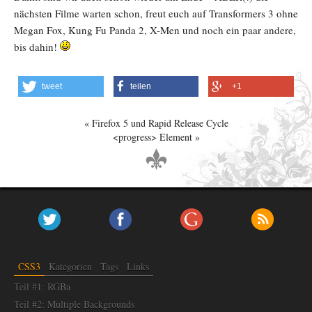
nächsten Filme warten schon, freut euch auf Transformers 3 ohne
Megan Fox, Kung Fu Panda 2, X-Men und noch ein paar andere,
bis dahin!
tweet
teilen
+1
Firefox 5 und Rapid Release Cycle
<progress> Element
CSS3
Kategorien
Tags
Links
Teil #1: RGBa
Teil #2: Multiple Backgrounds