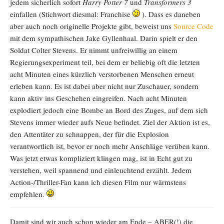
jedem sicherlich sofort
Harry Potter 7
und
Transformers 3
einfallen (Stichwort diesmal: Franchise
). Dass es daneben
aber auch noch originelle Projekte gibt, beweist uns
Source Code
mit dem sympathischen Jake Gyllenhaal. Darin spielt er den
Soldat Colter Stevens. Er nimmt unfreiwillig an einem
Regierungsexperiment teil, bei dem er beliebig oft die letzten
acht Minuten eines kürzlich verstorbenen Menschen erneut
erleben kann. Es ist dabei aber nicht nur Zuschauer, sondern
kann aktiv ins Geschehen eingreifen. Nach acht Minuten
explodiert jedoch eine Bombe an Bord des Zuges, auf dem sich
Stevens immer wieder aufs Neue befindet. Ziel der Aktion ist es,
den Attentäter zu schnappen, der für die Explosion
verantwortlich ist, bevor er noch mehr Anschläge verüben kann.
Was jetzt etwas kompliziert klingen mag, ist in Echt gut zu
verstehen, weil spannend und einleuchtend erzählt. Jedem
Action-/Thriller-Fan kann ich diesen Film nur wärmstens
empfehlen.
Damit sind wir auch schon wieder am Ende – ABER(!) die