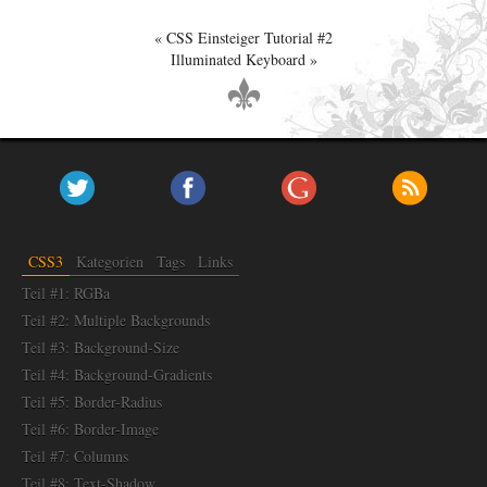
CSS Einsteiger Tutorial #2
Illuminated Keyboard
CSS3
Kategorien
Tags
Links
Teil #1: RGBa
Teil #2: Multiple Backgrounds
Teil #3: Background-Size
Teil #4: Background-Gradients
Teil #5: Border-Radius
Teil #6: Border-Image
Teil #7: Columns
Teil #8: Text-Shadow