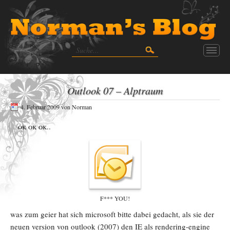
Outlook 07 – Alptraum
4. Februar 2009
von
Norman
ok ok ok..
F*** YOU!
was zum geier hat sich microsoft bitte dabei gedacht, als sie der
neuen version von outlook (2007) den IE als rendering-engine