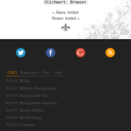
Stichwort: Browser
Ältere Artikel
Neuere Artikel
CSS3
Kategorien
Tags
Links
Teil #1: RGBa
Teil #2: Multiple Backgrounds
Teil #3: Background-Size
Teil #4: Background-Gradients
Teil #5: Border-Radius
Teil #6: Border-Image
Teil #7: Columns