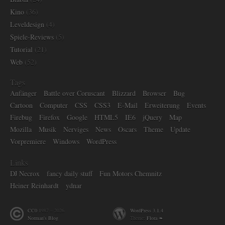
Kino
(36)
Leveldesign
(4)
Spiele-Reviews
(5)
Tutorial
(21)
Web
(52)
Tags
Anfänger
Battle over Coruscant
Blizzard
Browser
Bug
Cartoon
Computer
CSS
CSS3
E-Mail
Erweiterung
Events
Firebug
Firefox
Google
HTML5
IE6
jQuery
Map
Mozilla
Musik
Nerviges
News
Oscars
Theme
Update
Vorpremiere
Windows
WordPress
Links
DJ Necrox
fancy daily stuff
Fun Motors Chemnitz
Heiner Reinhardt
ydnar
CC0
1987 – 2026
WordPress 3.1.4
Norman's Blog
Theme:
Flora ❧