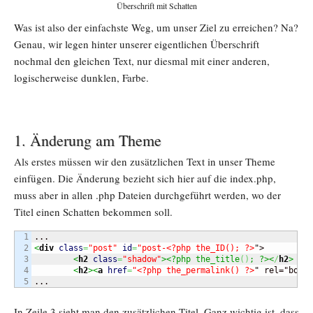
Überschrift mit Schatten
Was ist also der einfachste Weg, um unser Ziel zu erreichen? Na?
Genau, wir legen hinter unserer eigentlichen Überschrift
nochmal den gleichen Text, nur diesmal mit einer anderen,
logischerweise dunklen, Farbe.
1. Änderung am Theme
Als erstes müssen wir den zusätzlichen Text in unser Theme
einfügen. Die Änderung bezieht sich hier auf die index.php,
muss aber in allen .php Dateien durchgeführt werden, wo der
Titel einen Schatten bekommen soll.
1

2

<
div
class
=
"post"
id
=
"post-<?php the_ID(); ?>
">

3

<
h2
class
=
"shadow"
><?php the_title
(
)
; ?><
/
h2
>
4

<
h2
><
a
href
=
"<?php the_permalink() ?>
" rel="bookm
...
In Zeile 3 sieht man den zusätzlichen Titel. Ganz wichtig ist, dass