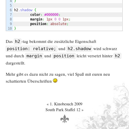
4

}
5

6

h2
.shadow
{
7

color
:
#000000
;
8

margin
:
1px
0
0
1px
;
9

position
:
absolute
;
}
Das
-tag bekommt die zusätzliche Eigenschaft
h2
und
wird schwarz
position: relative;
h2.shadow
und durch
und
leicht versetzt hinter
margin
position
h2
dargestellt.
Mehr gibt es dazu nicht zu sagen, viel Spaß mit euren neu
schattierten Überschriften
1. Kinobesuch 2009
South Park Staffel 12