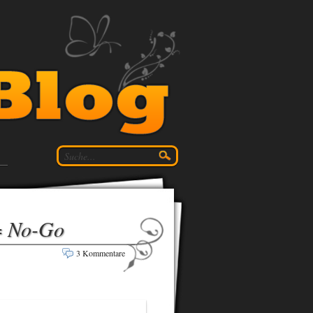
 = No-Go
3 Kommentare