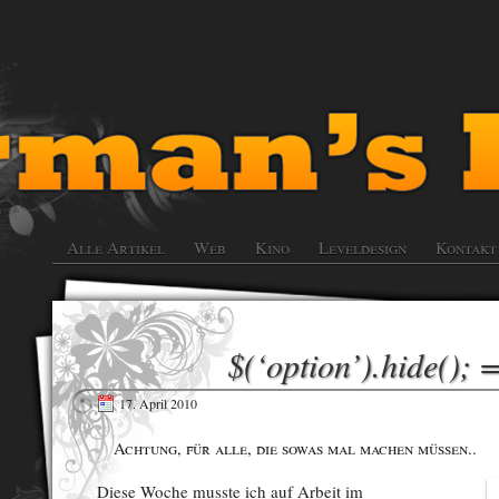
Alle Artikel
Web
Kino
Leveldesign
Kontakt
$(‘option’).hide();
17. April 2010
Achtung, für alle, die sowas mal machen müssen..
Diese Woche musste ich auf Arbeit im