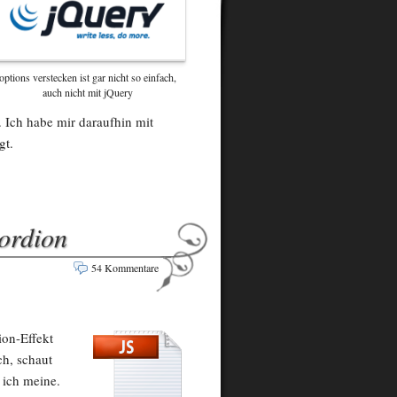
options verstecken ist gar nicht so einfach,
auch nicht mit jQuery
 Ich habe mir daraufhin mit
gt.
ordion
54 Kommentare
ion-Effekt
ch, schaut
 ich meine.