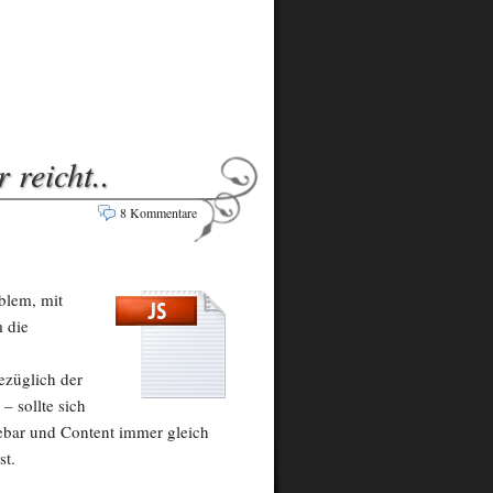
reicht..
8 Kommentare
blem, mit
 die
ezüglich der
– sollte sich
ebar und Content immer gleich
st.