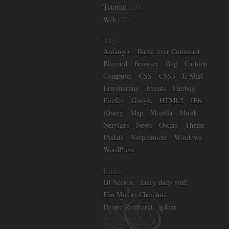
Tutorial
(21)
Web
(52)
Tags
Anfänger
Battle over Coruscant
Blizzard
Browser
Bug
Cartoon
Computer
CSS
CSS3
E-Mail
Erweiterung
Events
Firebug
Firefox
Google
HTML5
IE6
jQuery
Map
Mozilla
Musik
Nerviges
News
Oscars
Theme
Update
Vorpremiere
Windows
WordPress
Links
DJ Necrox
fancy daily stuff
Fun Motors Chemnitz
Heiner Reinhardt
ydnar