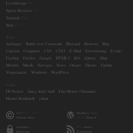
Leveldesign
(4)
Spiele-Reviews
(5)
Tutorial
(21)
Web
(52)
Tags
Anfänger
Battle over Coruscant
Blizzard
Browser
Bug
Cartoon
Computer
CSS
CSS3
E-Mail
Erweiterung
Events
Firebug
Firefox
Google
HTML5
IE6
jQuery
Map
Mozilla
Musik
Nerviges
News
Oscars
Theme
Update
Vorpremiere
Windows
WordPress
Links
DJ Necrox
fancy daily stuff
Fun Motors Chemnitz
Heiner Reinhardt
ydnar
CC0
1987 – 2026
WordPress 3.1.4
Norman's Blog
Theme:
Flora ❧
Anmelden
RSS
Artikel
Impressum
Kommentare