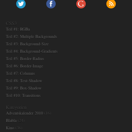
CSS3
Teil #1: RGBa
Teil #2: Multiple Backgrounds
Teil #3: Background-Size
Teil #4: Background-Gradients
Teil #5: Border-Radius
Teil #6: Border-Image
Teil #7: Columns
Teil #8: Text-Shadow
Teil #9: Box-Shadow
Teil #10: Transitions
Kategorien
Adventskalender 2010
(16)
Blabla
(24)
Kino
(36)