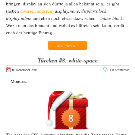
bringen. display an sich dürfte ja allen bekannt sein.. es gibt
(neben
diversen anderen
)
display:none
,
display:block
,
display:inline
und eben noch etwas dazwischen –
inline-block
.
Wozu man das braucht und wobei es hilfreich sein kann, verrät
euch der heutige Eintrag.
weiterlesen »
Türchen #8: white-space
8. Dezember 2010
1 Kommentar
Morgen.
Tag acht des CSS-Adventskalenders, wie die Zeit vergeht. Heute