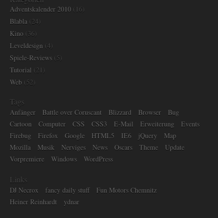
Adventskalender 2010
(16)
Blabla
(24)
Kino
(36)
Leveldesign
(4)
Spiele-Reviews
(5)
Tutorial
(21)
Web
(52)
Tags
Anfänger
Battle over Coruscant
Blizzard
Browser
Bug
Cartoon
Computer
CSS
CSS3
E-Mail
Erweiterung
Events
Firebug
Firefox
Google
HTML5
IE6
jQuery
Map
Mozilla
Musik
Nerviges
News
Oscars
Theme
Update
Vorpremiere
Windows
WordPress
Links
DJ Necrox
fancy daily stuff
Fun Motors Chemnitz
Heiner Reinhardt
ydnar