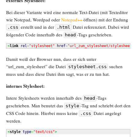
externes Stylesheet:
Bei dieser Variante wird eine normale Text-Datei (mit Texteditor
wie Notepad, Wordpad oder
Notepad++
öffnen) mit der Endung
erstellt und in der
Datei referenziert. Dabei wird
.css
.html
folgender Code innerhalb des
-Tags geschrieben.
head
<
link
rel
=
"stylesheet"
href
=
"url_zum_stylesheet/stylesheet.c
Damit weiß der Browser nun, dass er sich unter
“url_zum_stylesheet” die Datei
suchen
stylesheet.css
muss und dass diese Datei ihm sagt, was er zu tun hat.
internes Stylesheet:
Intere Stylesheets werden innerhalb des
-Tags
head
geschrieben. Man benutzt das
-Tag und schriebt dort den
style
CSS Code hinein. Hierbei muss keine
Datei angelegt
.css
werden.
<
style
type
=
"text/css"
>