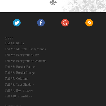
CSS3
Teil #1: RGBa
Teil #2: Multiple Backgrounds
Teil #3: Background-Size
Teil #4: Background-Gradients
Teil #5: Border-Radius
Teil #6: Border-Image
Teil #7: Columns
Teil #8: Text-Shadow
Teil #9: Box-Shadow
Teil #10: Transitions
Kategorien