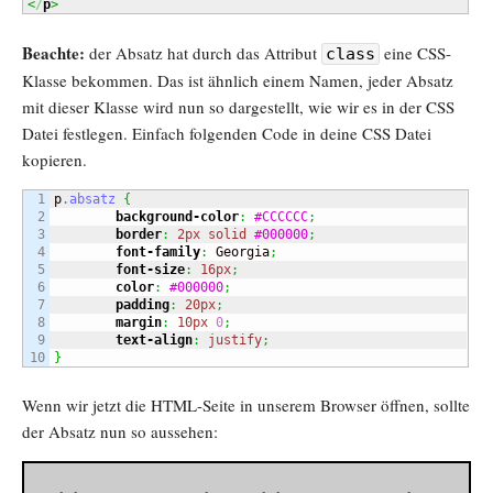
<
/
p
>
Beachte:
der Absatz hat durch das Attribut
eine CSS-
class
Klasse bekommen. Das ist ähnlich einem Namen, jeder Absatz
mit dieser Klasse wird nun so dargestellt, wie wir es in der CSS
Datei festlegen. Einfach folgenden Code in deine CSS Datei
kopieren.
1

p
.absatz
{
2

background-color
:
#CCCCCC
;
3

border
:
2px
solid
#000000
;
4

font-family
:
 Georgia
;
5

font-size
:
16px
;
6

color
:
#000000
;
7

padding
:
20px
;
8

margin
:
10px
0
;
9

text-align
:
justify
;
}
Wenn wir jetzt die HTML-Seite in unserem Browser öffnen, sollte
der Absatz nun so aussehen: