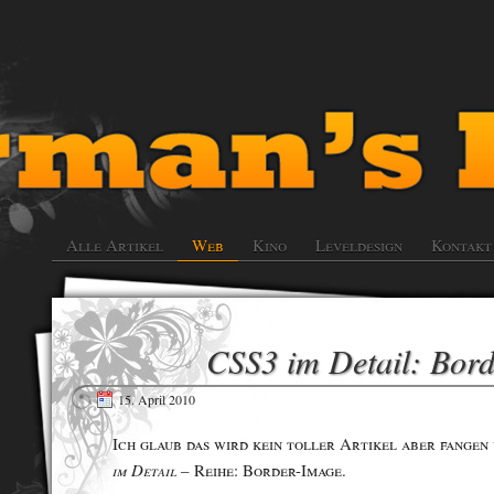
Alle Artikel
Web
Kino
Leveldesign
Kontakt
CSS3 im Detail: Bor
15. April 2010
Ich glaub das wird kein toller Artikel aber fangen 
im Detail
– Reihe: Border-Image.