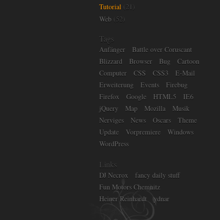
Tutorial
(21)
Web
(52)
Tags
Anfänger
Battle over Coruscant
Blizzard
Browser
Bug
Cartoon
Computer
CSS
CSS3
E-Mail
Erweiterung
Events
Firebug
Firefox
Google
HTML5
IE6
jQuery
Map
Mozilla
Musik
Nerviges
News
Oscars
Theme
Update
Vorpremiere
Windows
WordPress
Links
DJ Necrox
fancy daily stuff
Fun Motors Chemnitz
Heiner Reinhardt
ydnar