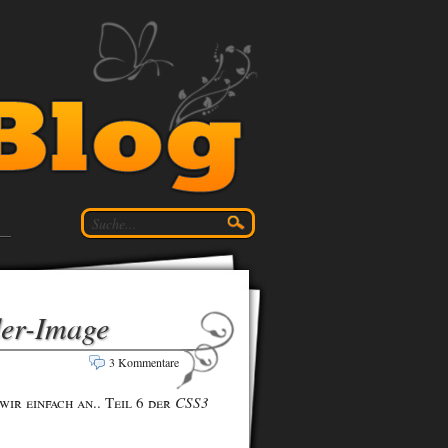
der-Image
3 Kommentare
wir einfach an.. Teil 6 der
CSS3