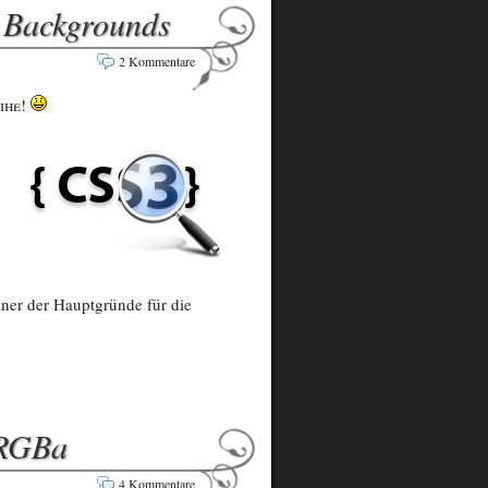
e Backgrounds
2 Kommentare
ihe!
iner der Hauptgründe für die
 RGBa
4 Kommentare