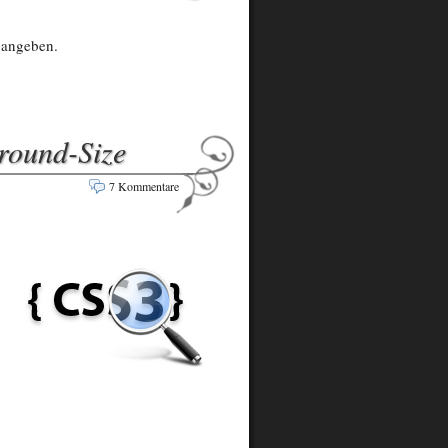
 angeben.
round-Size
7 Kommentare