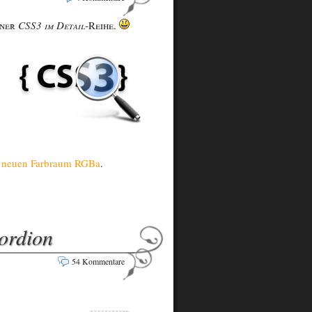
iner
CSS3 im Detail
-Reihe.
 neuen Farbraum RGBa
.
ordion
54 Kommentare