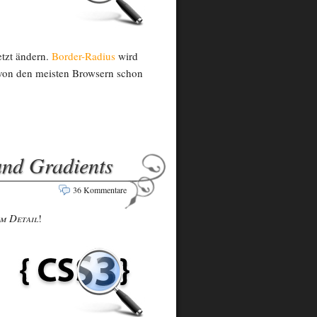
etzt ändern.
Border-Radius
wird
d von den meisten Browsern schon
und Gradients
36 Kommentare
m Detail
!