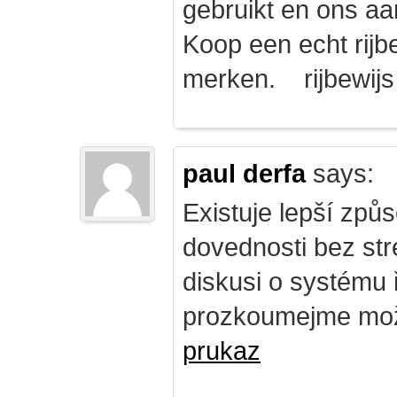
gebruikt en ons a
Koop een echt rijbe
merken. rijbewij
paul derfa
says:
Existuje lepší způs
dovednosti bez str
diskusi o systému 
prozkoumejme mož
prukaz