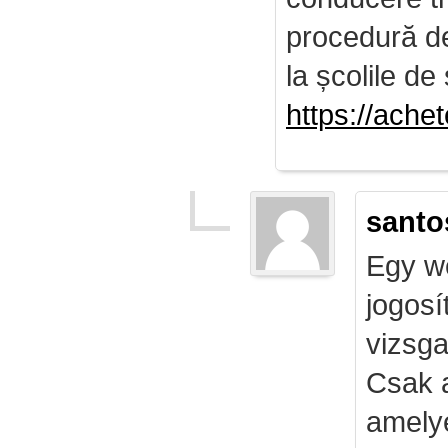
procedură de 
la școlile de 
https://ach
santo
Egy we
jogosí
vizsga
Csak 
amely