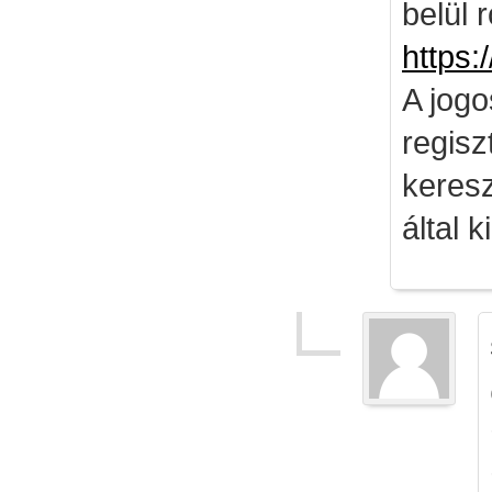
belül 
https:
A jog
regisz
keresz
által k