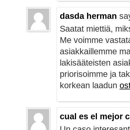
dasda herman
sa
Saatat miettiä, mik
Me voimme vastata
asiakkaillemme ma
lakisääteisten asia
priorisoimme ja ta
korkean laadun
ost
cual es el mejor 
Un caso interesan