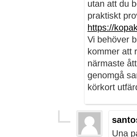
utan att du b
praktiskt pro
https://kopa
Vi behöver b
kommer att r
närmaste ått
genomgå sam
körkort utf
santo
Una pa