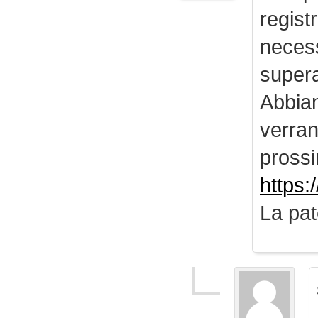
regist
necess
supera
Abbiam
verran
prossi
https:
La pat