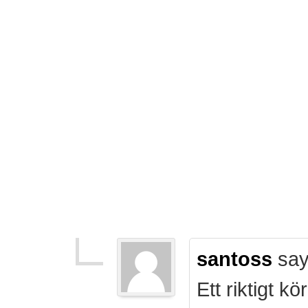
santoss
say
Ett riktigt k