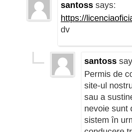
santoss
says:
https://licenciaofi
dv
santoss
say
Permis de co
site-ul nost
sau a sustin
nevoie sunt d
sistem în ur
conducere tr