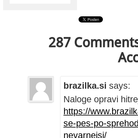
287 Comments 
Acc
brazilka.si
says:
Naloge opravi hitre
https://www.brazil
se-pes-po-sprehod
nevarnejsi/